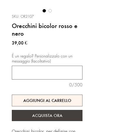
SKU: OR2107
Orecchini bicolor rosso e
nero
Prezzo
39,00 €
É un regalo? Personalizzalo con un
messaggio (facoltativo)
0/500
AGGIUNGI AL CARRELLO
ACQUISTA ORA
Orecchini bicolor, per definire con