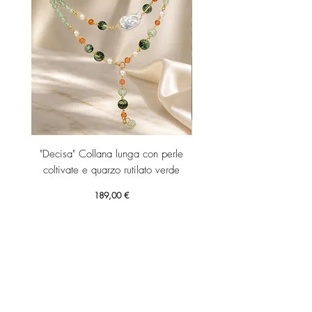
"Decisa" Collana lunga con perle
"Decisa" Collana lunga co
coltivate e quarzo rutilato verde
Prezzo
189,00 €
Aggiungi al carrello