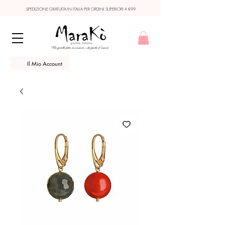
SPEDIZIONE GRATUITA IN ITALIA PER ORDINI SUPERIORI A €99
Il Mio Account