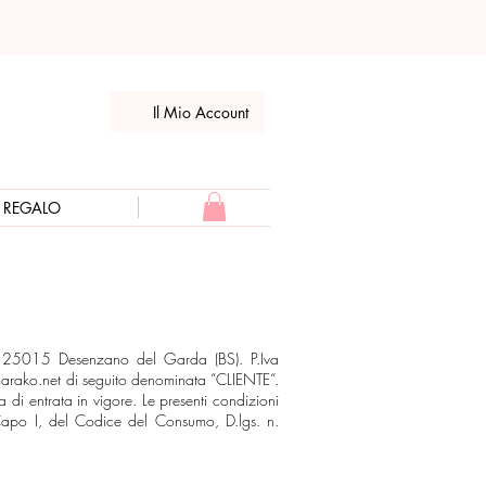
Il Mio Account
E REGALO
 – 25015 Desenzano del Garda (BS). P.Iva
rako.net
di seguito denominata “CLIENTE“.
 di entrata in vigore. Le presenti condizioni
I, Capo I, del Codice del Consumo, D.lgs. n.