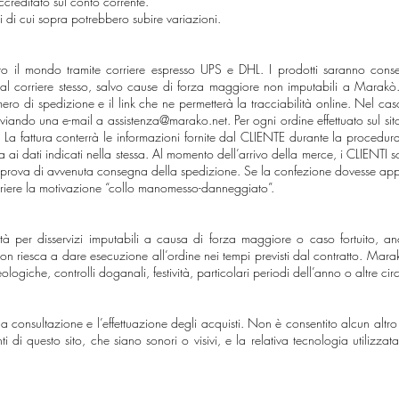
creditato sul conto corrente.
ni di cui sopra potrebbero subire variazioni.
utto il mondo tramite corriere espresso UPS e DHL. I prodotti saranno conse
 dal corriere stesso, salvo cause di forza maggiore non imputabili a Marakò
ero di spedizione e il link che ne permetterà la tracciabilità online. Nel cas
inviando una e-mail a
assistenza@marako.net
. Per ogni ordine effettuato sul si
 La fattura conterrà le informazioni fornite dal CLIENTE durante la procedura
ai dati indicati nella stessa. Al momento dell’arrivo della merce, i CLIENTI so
 prova di avvenuta consegna della spedizione. Se la confezione dovesse app
riere la motivazione “collo manomesso-danneggiato”.
à per disservizi imputabili a causa di forza maggiore o caso fortuito, 
 non riesca a dare esecuzione all’ordine nei tempi previsti dal contratto. Marakò
logiche, controlli doganali, festività, particolari periodi dell’anno o altre cir
la consultazione e l’effettuazione degli acquisti. Non è consentito alcun altro 
nti di questo sito, che siano sonori o visivi, e la relativa tecnologia utili