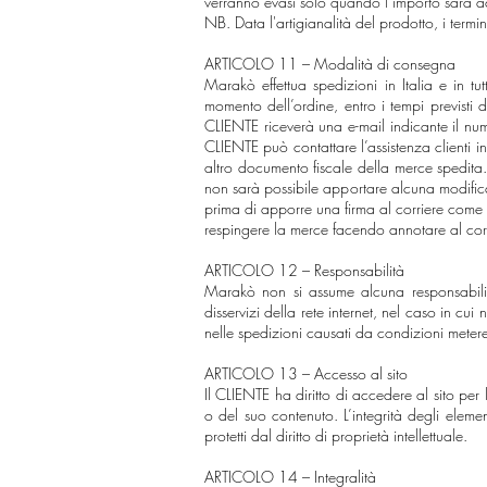
verranno evasi solo quando l’importo sarà ac
NB. Data l'artigianalità del prodotto, i termi
ARTICOLO 11 – Modalità di consegna
Marakò effettua spedizioni in Italia e in t
momento dell’ordine, entro i tempi previsti
CLIENTE riceverà una e-mail indicante il num
CLIENTE può contattare l’assistenza clienti 
altro documento fiscale della merce spedita.
non sarà possibile apportare alcuna modifica 
prima di apporre una firma al corriere come
respingere la merce facendo annotare al cor
ARTICOLO 12 – Responsabilità
Marakò non si assume alcuna responsabilit
disservizi della rete internet, nel caso in cui
nelle spedizioni causati da condizioni metereo
ARTICOLO 13 – Accesso al sito
Il CLIENTE ha diritto di accedere al sito per 
o del suo contenuto. L’integrità degli eleme
protetti dal diritto di proprietà intellettuale.
ARTICOLO 14 – Integralità