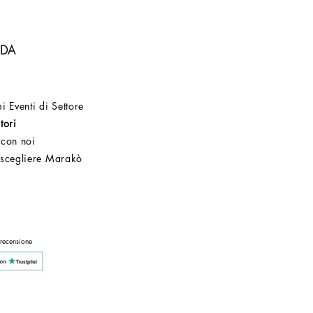
NDA
i Eventi di Settore
tori
 con noi
 scegliere Marakò
Servizio Clienti
Post Vendita
Azienda
 recensione