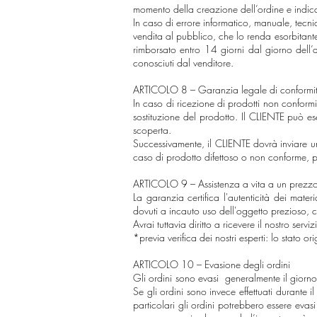
momento della creazione dell’ordine e indica
In caso di errore informatico, manuale, tec
vendita al pubblico, che lo renda esorbitant
rimborsato entro 14 giorni dal giorno dell’
conosciuti dal venditore.
ARTICOLO 8 – Garanzia legale di conformi
In caso di ricezione di prodotti non conformi 
sostituzione del prodotto. Il CLIENTE può ese
scoperta.
Successivamente, il CLIENTE dovrà inviare una
caso di prodotto difettoso o non conforme, p
ARTICOLO 9 – Assistenza a vita a un prezz
La garanzia certifica l'autenticità dei mat
dovuti a incauto uso dell'oggetto prezioso, 
Avrai tuttavia diritto a ricevere il nostro ser
*previa verifica dei nostri esperti: lo stato or
ARTICOLO 10 – Evasione degli ordini
Gli ordini sono evasi generalmente il giorno s
Se gli ordini sono invece effettuati durante i
particolari gli ordini potrebbero essere evas