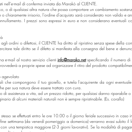
ti nell’e-mail di conferma inviata da Marakò al CLIENTE.
nico, o di qualsiasi altra natura che possa comportare un cambiamento sostan
e o chiaramente irrisorio, l’ordine d’acquisto sarà considerato non valido e a
annullamento. I prezzi sono espressi in euro e non considerano eventuali co
tà
agli ordini o difettosi, il CLIENTE ha diritto al ripristino senza spese della 
rcitare tale diritto se il difetto si manifesta alla consegna del bene e denun
 e-mail al nostro servizio clienti
info@marako.net
specificando il numero di
rovvederà a proprie spese ad organizzare il ritiro del prodotto compatibilmen
o agevolato
eriali che compongono il tuo gioiello, e tutela l'acquirente da ogni eventua
che per sua natura deve essere trattato con cura.
vizio di assistenza a vita, ad un prezzo ridotto, per qualsiasi danno riparabile o
iginario di alcuni materiali naturali non è sempre ripristinabile. (Es. corallo)
tesso se effettuati entro le ore 10.00 o il giorno feriale successivo in caso in
l fine settimana (da venerdì pomeriggio a domenica) verranno evasi subito il lu
i con una tempistica maggiore (2-3 giorni lavorativi). Se la modalità di pagam