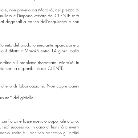
ziale, non previsto da Marakò, del prezzo di
nnullato e l’importo versato dal CLIENTE sarà
sti doganali a carico dell’acquirente e non
conformità del prodotto mediante riparazione o
cia il difetto a Marakò entro 14 giorni dalla
 ordine e il problema riscontrato. Marakò, in
te con la disponibilità del CLIENTE.
le difetto di fabbricazione. Non copre danni
 usura* del gioiello.
 cui l’ordine fosse ricevuto dopo tale orario.
nedì successivo. In caso di festività o eventi
ento scelta è il bonifico bancario gli ordini