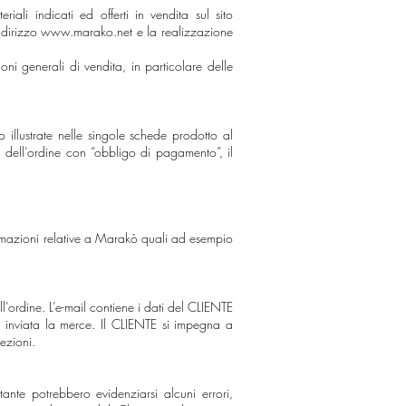
li indicati ed offerti in vendita sul sito
ndirizzo
www.marako.net
e la realizzazione
ni generali di vendita, in particolare delle
 illustrate nelle singole schede prodotto al
 dell’ordine con “obbligo di pagamento”, il
rmazioni relative a Marakò quali ad esempio
l’ordine. L’e-mail contiene i dati del CLIENTE
à inviata la merce. Il CLIENTE si impegna a
ezioni.
ante potrebbero evidenziarsi alcuni errori,