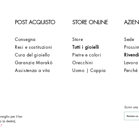
POST ACQUISTO
STORE ONLINE
AZIE
Consegna
Store
Sede
Resi e sostituzioni
Tutti i gioielli
Prossim
Cura del gioiello
Pietre e colori
Rivendi
Garanzia Marakò
Orecchini
Lavora
Assistenza a vita
Uomo | Coppia
Perché
Scrivi una
nsiglio per il tuo
o (a destra),
 7