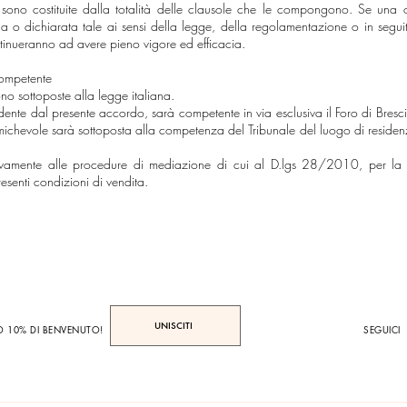
 sono costituite dalla totalità delle clausole che le compongono. Se una o
a o dichiarata tale ai sensi della legge, della regolamentazione o in segui
ontinueranno ad avere pieno vigore ed efficacia.
ompetente
no sottoposte alla legge italiana.
ndente dal presente accordo, sarà competente in via esclusiva il Foro di Bre
ichevole sarà sottoposta alla competenza del Tribunale del luogo di residenz
ativamente alle procedure di mediazione di cui al D.lgs 28/2010, per la ri
resenti condizioni di vendita.
UNISCITI
TO 10% DI BENVENUTO!
SEGUICI