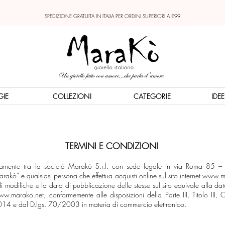
SPEDIZIONE GRATUITA IN ITALIA PER ORDINI SUPERIORI A €99
GIE
COLLEZIONI
CATEGORIE
IDE
TERMINI E CONDIZIONI
sivamente tra la società Marakò S.r.l. con sede legale in via Roma 85
 e qualsiasi persona che effettua acquisti online sul sito internet
www.ma
modifiche e la data di pubblicazione delle stesse sul sito equivale alla data
ww.marako.net
, conformemente alle disposizioni della Parte III, Titolo II
4 e dal D.lgs. 70/2003 in materia di commercio elettronico.