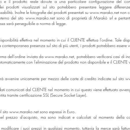
sito e il prodotto reale dovute a una particolare configurazione del co
 prodotti visualizzati sul sito potrebbero presentare leggere differenze
abilità. Inoltre le fotografie dei prodotti presentati su
www.marako.net
non co
interno del sito
www.marako.net
sono di proprietà di Marakò srl e pertanto
essa sarà perseguibile a norma di legge.
a disponibilità effettiva nel momento in cui il CLIENTE effettua l’ordine. Tale 
a contemporanea presenza sul sito di più utenti, i prodotti potrebbero essere 
ferma dell’ordine inviata da www.marako.net, potrebbero verificarsi casi di ind
o automaticamente con l’eliminazione del prodotto non disponibile e il CLIENTE
avvenire unicamente per mezzo delle carte di credito indicate sul sito
ww
ati comunicati dal CLIENTE nel momento in cui questo viene effettuato avveng
ta tramite certificazione SSL (Secure Socket Layer).
ul sito
www.marako.net
sono espressi in Euro.
nel prezzo d’acquisto, ma sono indicati e calcolati al momento della c
odificare i suoi prezzi in qualsiasi momento, tuttavia la merce sarà fatturat