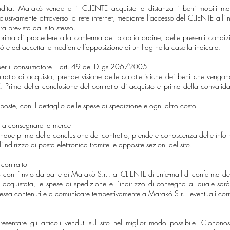
dita, Marakò vende e il CLIENTE acquista a distanza i beni mobili materia
sclusivamente attraverso la rete internet, mediante l’accesso del CLIENTE all’i
 prevista dal sito stesso.
rima di procedere alla conferma del proprio ordine, delle presenti condizio
ò e ad accettarle mediante l’apposizione di un flag nella casella indicata.
per il consumatore – art. 49 del D.lgs 206/2005
ratto di acquisto, prende visione delle caratteristiche dei beni che vengono
 Prima della conclusione del contratto di acquisto e prima della convalida
oste, con il dettaglio delle spese di spedizione e ogni altro costo
na a consegnare la merce
nque prima della conclusione del contratto, prendere conoscenza delle info
l’indirizzo di posta elettronica tramite le apposite sezioni del sito.
contratto
o con l’invio da parte di Marakò S.r.l. al CLIENTE di un’e-mail di conferma del
 acquistata, le spese di spedizione e l’indirizzo di consegna al quale sar
in essa contenuti e a comunicare tempestivamente a Marakò S.r.l. eventuali corr
sentare gli articoli venduti sul sito nel miglior modo possibile. Ciononost