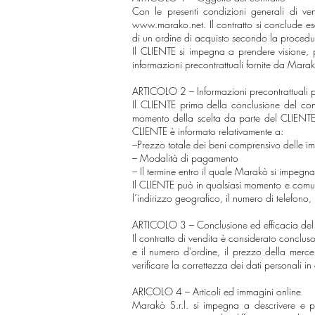
Con le presenti condizioni generali di ven
www.marako.net
. Il contratto si conclude e
di un ordine di acquisto secondo la procedura
Il CLIENTE si impegna a prendere visione, p
informazioni precontrattuali fornite da Marak
ARTICOLO 2 – Informazioni precontrattuali 
Il CLIENTE prima della conclusione del cont
momento della scelta da parte del CLIENTE.
CLIENTE è informato relativamente a:
–Prezzo totale dei beni comprensivo delle imp
– Modalità di pagamento
– Il termine entro il quale Marakò si impeg
Il CLIENTE può in qualsiasi momento e comu
l’indirizzo geografico, il numero di telefono, 
ARTICOLO 3 – Conclusione ed efficacia del 
Il contratto di vendita è considerato conclus
e il numero d’ordine, il prezzo della merce
verificare la correttezza dei dati personali 
ARICOLO 4 – Articoli ed immagini online
Marakò S.r.l. si impegna a descrivere e pre