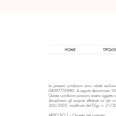
HOME
TIPOLO
Le presenti condizioni sono valide esclu
04097750980, di seguito denominata “Marakò”
Queste condizioni possono essere oggetto di 
disciplinano gli acquisti effettuati sul sito
w
206/2005, modificato dal D.lgs. n. 21/201
ARTICOLO 1 –
Oggetto del contratto