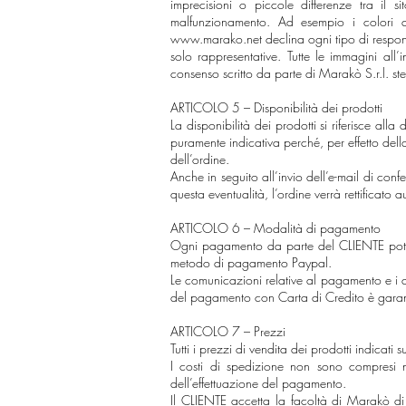
imprecisioni o piccole differenze tra il 
malfunzionamento. Ad esempio i colori dei
www.marako.net
declina ogni tipo di respons
solo rappresentative. Tutte le immagini all’
consenso scritto da parte di Marakò S.r.l. st
ARTICOLO 5 – Disponibilità dei prodotti
La disponibilità dei prodotti si riferisce all
puramente indicativa perché, per effetto dell
dell’ordine.
Anche in seguito all’invio dell’e-mail di con
questa eventualità, l’ordine verrà rettificat
ARTICOLO 6 – Modalità di pagamento
Ogni pagamento da parte del CLIENTE potrà 
metodo di pagamento Paypal.
Le comunicazioni relative al pagamento e i d
del pagamento con Carta di Credito è garanti
ARTICOLO 7 – Prezzi
Tutti i prezzi di vendita dei prodotti indicati s
I costi di spedizione non sono compresi 
dell’effettuazione del pagamento.
Il CLIENTE accetta la facoltà di Marakò di m