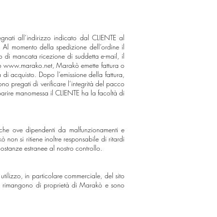
gnati all’indirizzo indicato dal CLIENTE al
. Al momento della spedizione dell’ordine il
o di mancata ricezione di suddetta e-mail, il
to
www.marako.net
, Marakò emette fattura o
 di acquisto. Dopo l’emissione della fattura,
no pregati di verificare l’integrità del pacco
arire manomessa il CLIENTE ha la facoltà di
anche ove dipendenti da malfunzionamenti e
 non si ritiene inoltre responsabile di ritardi
costanze estranee al nostro controllo.
utilizzo, in particolare commerciale, del sito
zzata rimangono di proprietà di Marakò e sono