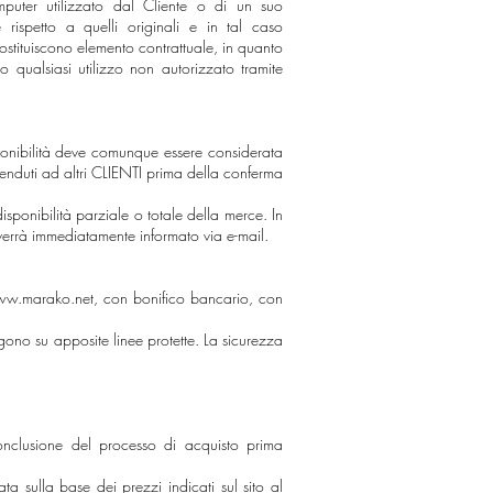
mputer utilizzato dal Cliente o di un suo
 rispetto a quelli originali e in tal caso
stituiscono elemento contrattuale, in quanto
 qualsiasi utilizzo non autorizzato tramite
disponibilità deve comunque essere considerata
venduti ad altri CLIENTI prima della conferma
isponibilità parziale o totale della merce. In
 verrà immediatamente informato via e-mail.
w.marako.net
, con bonifico bancario, con
ono su apposite linee protette. La sicurezza
onclusione del processo di acquisto prima
a sulla base dei prezzi indicati sul sito al