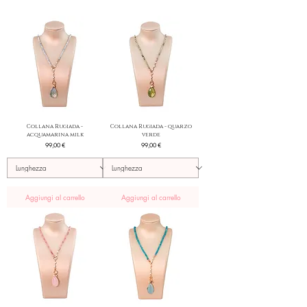
Collana Rugiada -
Collana Rugiada - quarzo
acquamarina milk
verde
Prezzo
Prezzo
99,00 €
99,00 €
Aggiungi al carrello
Aggiungi al carrello