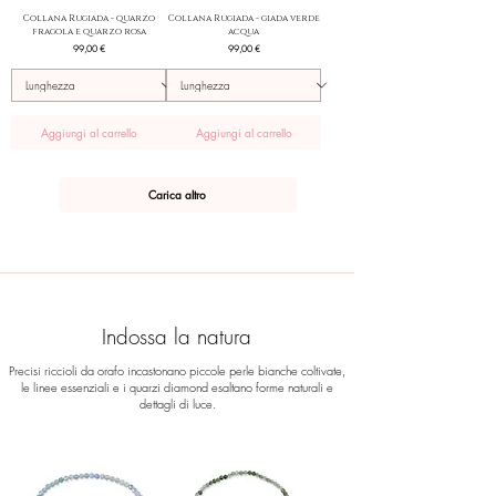
Collana Rugiada - quarzo
Collana Rugiada - giada verde
fragola e quarzo rosa
acqua
Prezzo
Prezzo
99,00 €
99,00 €
Aggiungi al carrello
Aggiungi al carrello
Carica altro
Indossa la natura
Precisi riccioli da orafo incastonano piccole perle bianche coltivate,
le linee essenziali e i quarzi diamond esaltano forme naturali e
dettagli di luce.