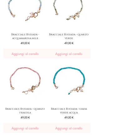
Bracciale Rugiada -
Bracciale Rugiada - quarzo
acquamarina milk
verde
Prezzo
Prezzo
49,00 €
49,00 €
Aggiungi al carrello
Aggiungi al carrello
Bracciale Rugiada - quarzo
Bracciale Rugiada - giada
fragola
verde acqua
Prezzo
Prezzo
49,00 €
49,00 €
Aggiungi al carrello
Aggiungi al carrello