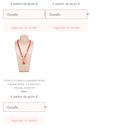
Prezzo scontato
Prezzo scontato
A partire da
45,00 €
A partire da
45,00 €
Aggiungi al carrello
Aggiungi al carrello
Gioielli corallo bamboo rosso
e agata nera - Le Meline -
special edition
Prezzo scontato
A partire da
45,00 €
Aggiungi al carrello