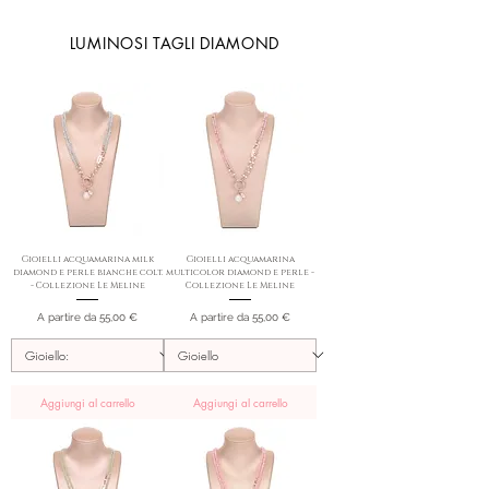
LUMINOSI TAGLI DIAMOND
Gioielli acquamarina milk
Gioielli acquamarina
diamond e perle bianche colt.
multicolor diamond e perle -
- Collezione Le Meline
Collezione Le Meline
Prezzo scontato
Prezzo scontato
A partire da
55,00 €
A partire da
55,00 €
Aggiungi al carrello
Aggiungi al carrello