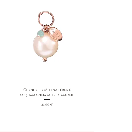
Ciondolo Melina perla e
Ciondolo Melina perla e
acquamarina milk diamond
quarzo rosa diamond
Prezzo
31,00 €