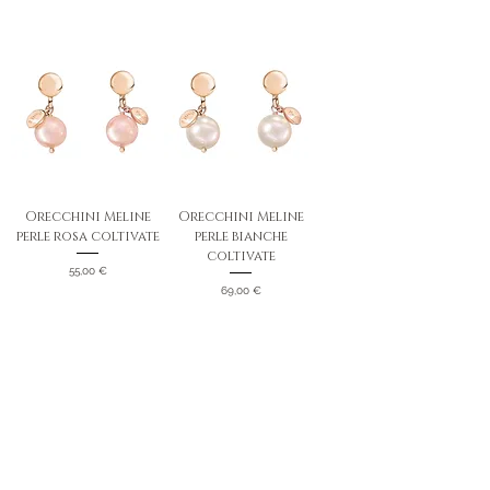
Orecchini Meline
Orecchini Meline
perle rosa coltivate
perle bianche
coltivate
Prezzo
55,00 €
Prezzo
69,00 €
Orecchini Meline