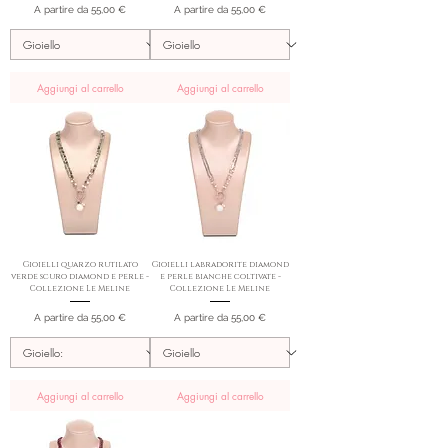
Prezzo scontato
Prezzo scontato
A partire da
55,00 €
A partire da
55,00 €
Aggiungi al carrello
Aggiungi al carrello
Gioielli quarzo rutilato
Gioielli labradorite diamond
verde scuro diamond e perle -
e perle bianche coltivate -
Collezione Le Meline
Collezione Le Meline
Prezzo scontato
Prezzo scontato
A partire da
55,00 €
A partire da
55,00 €
Aggiungi al carrello
Aggiungi al carrello