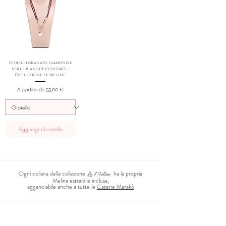
Gioielli granato diamond e
perle bianche coltivate -
Collezione Le Meline
Prezzo scontato
A partire da
55,00 €
Aggiungi al carrello
Ogni collana della collezione
ha la propria
Le Meline
Melina estraibile inclusa,
agganciabile anche a tutte le
Catene Marakò