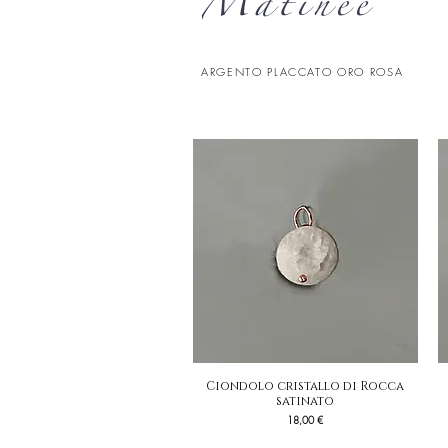
Matinée
ARGENTO PLACCATO ORO ROSA
Ciondolo cristallo di Rocca
Vista rapida
satinato
Prezzo
18,00 €