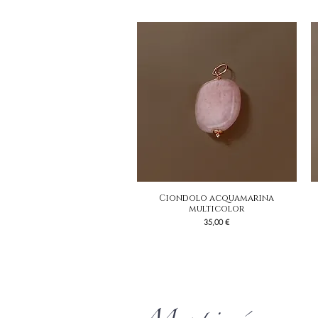
Ciondolo acquamarina
Vista rapida
multicolor
Prezzo
35,00 €