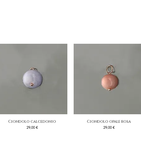
Ciondolo calcedonio
Vista rapida
Ciondolo opale rosa
Vista rapida
Prezzo
Prezzo
29,00 €
29,00 €