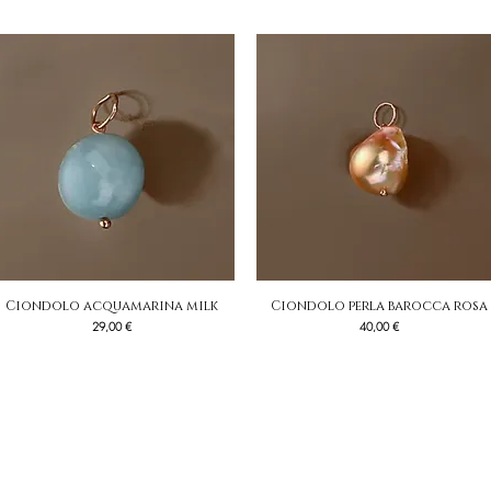
Ciondolo acquamarina milk
Vista rapida
Ciondolo perla barocca rosa
Vista rapida
Prezzo
Prezzo
29,00 €
40,00 €