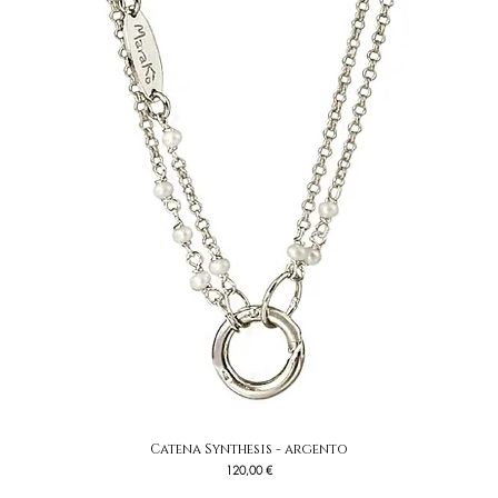
Catena Synthesis - argento
Vista rapida
Prezzo
120,00 €