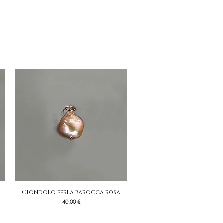
Ciondolo perla barocca rosa
Vista rapida
Prezzo
40,00 €