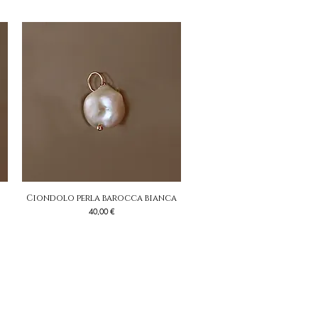
Ciondolo perla barocca bianca
Vista rapida
Prezzo
40,00 €