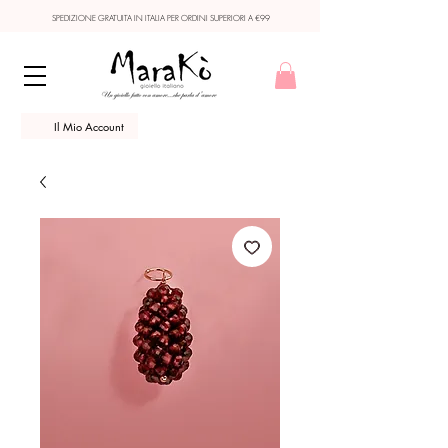
SPEDIZIONE GRATUITA IN ITALIA PER ORDINI SUPERIORI A €99
Il Mio Account