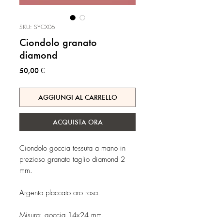
SKU: SYCX06
Ciondolo granato
diamond
Prezzo
50,00 €
AGGIUNGI AL CARRELLO
ACQUISTA ORA
Ciondolo goccia tessuta a mano in
prezioso granato taglio diamond 2
mm.
Argento placcato oro rosa.
Misura: goccia 14x24 mm.