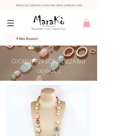
SPEDIZIONE GRATUITA IN ITALIA PER ORDINI SUPERIORI A €99
Il Mio Account
GIOIELLI
PERSONALIZZABILI
CREATI DA TE