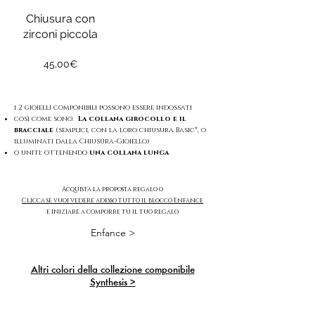
Chiusura con
zirconi piccola
Prezzo
45,00€
i 2 gioielli componibili possono essere indossati
così come sono:
La collana girocollo e il
bracciale
(semplici, con la loro chiusura Basic*, o
illuminati dalla Chiusura-Gioiello)
o uniti: ottenendo
una collana lunga
Acquista la proposta regalo o
Clicca se vuoi vedere adesso tutto il blocco Enfance
e iniziare a comporre tu il tuo regalo
Enfance >
Altri colori della collezione componibile
Synthesis >