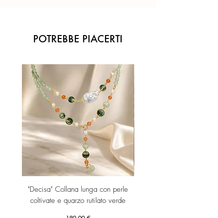
POTREBBE PIACERTI
"Decisa" Collana lunga con perle
"Decisa" Collana lunga co
coltivate e quarzo rutilato verde
Prezzo