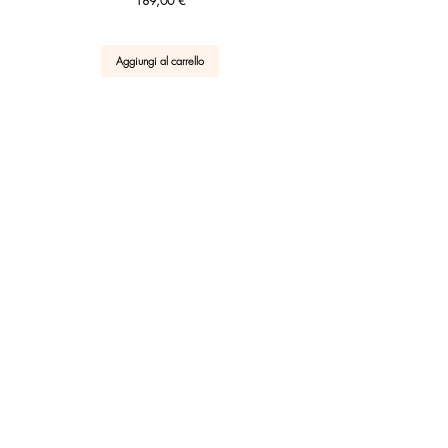
189,00 €
Aggiungi al carrello
RICEVI SUBITO IL TUO SCONTO 10% DI BENVENUTO!
UNISCITI
Scrivi una recensione
Servizio Clienti
Post Vendita
Azienda
Serve aiuto?
Scrivi o chiamaci