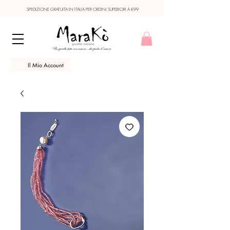
SPEDIZIONE GRATUITA IN ITALIA PER ORDINI SUPERIORI A €99
Il Mio Account