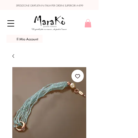
SPEDIZIONE GRATUITA IN ITALIA PER ORDINI SUPERIORI A €99
Il Mio Account