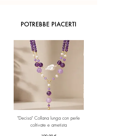
POTREBBE PIACERTI
"Decisa" Collana lunga con perle
"Decisa" Collana lunga co
coltivate e ametista
Prezzo