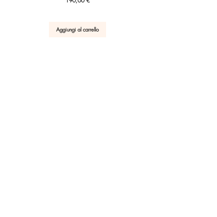
190,00 €
Aggiungi al carrello
RICEVI SUBITO IL TUO SCONTO 10% DI BENVENUTO!
UNISCITI
Scrivi una recensione
Servizio Clienti
Post Vendita
Azienda
Serve aiuto?
Scrivi o chiamaci