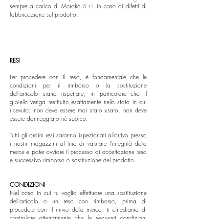
sempre a carico di Marakò S.r.l. in caso di difetti di
fabbricazione sul prodotto.
RESI
Per procedere con il reso, è fondamentale che le
condizioni per il rimborso o la sostituzione
dell'articolo siano rispettate, in particolare che il
gioiello venga restituito esattamente nello stato in cui
ricevuto: non deve essere mai stato usato, non deve
essere danneggiato né sporco.
Tutti gli ordini resi saranno ispezionati all’arrivo presso
i nostri magazzini al fine di valutare l’integrità della
merce e poter avviare il processo di accettazione reso
e successivo rimborso o sostituzione del prodotto.
CONDIZIONI
Nel caso in cui tu voglia effettuare una sostituzione
dell'articolo o un reso con rimborso, prima di
procedere con il rinvio della merce, ti chiediamo di
controllare attentamente che le seguenti condizioni