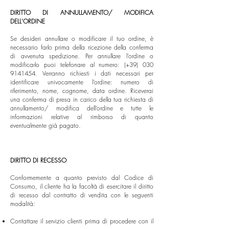
DIRITTO DI ANNULLAMENTO/ MODIFICA
DELL'ORDINE
Se desideri annullare o modificare il tuo ordine, è
necessario farlo prima della ricezione della conferma
di avvenuta spedizione. Per annullare l’ordine o
modificarlo puoi telefonare al numero: (+39)
030
9141454
. Verranno richiesti i dati necessari per
identificare univocamente l’ordine: numero di
riferimento, nome, cognome, data ordine. Riceverai
una conferma di presa in carico della tua richiesta di
annullamento/ modifica dell’ordine e tutte le
informazioni relative al rimborso di quanto
eventualmente già pagato.
DIRITTO DI RECESSO
Conformemente a quanto previsto dal Codice di
Consumo, il cliente ha la facoltà di esercitare il diritto
di recesso dal contratto di vendita con le seguenti
modalità:
Contattare il servizio clienti prima di procedere con il