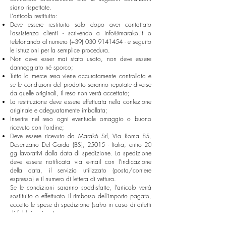
siano rispettate.
L‘articolo restituito:
Deve essere restituito solo dopo aver contattato
l’assistenza clienti - scrivendo a
info@marako.it
o
telefonando al numero (+39)
030 9141454
- e seguito
le istruzioni per la semplice procedura.
Non deve esser mai stato usato, non deve essere
danneggiato né sporco;
Tutta la merce resa viene accuratamente controllata e
se le condizioni del prodotto saranno reputate diverse
da quelle originali, il reso non verrà accettato;
La restituzione deve essere effettuata nella confezione
originale e adeguatamente imballata;
Inserire nel reso ogni eventuale omaggio o buono
ricevuto con l'ordine;
Deve essere ricevuto da Marakò Srl, Via Roma 85,
Desenzano Del Garda (BS), 25015 - Italia, entro 20
gg lavorativi dalla data di spedizione. La spedizione
deve essere notificata via e-mail con l'indicazione
della data, il servizio utilizzato (posta/corriere
espresso) e il numero di lettera di vettura.
Se le condizioni saranno soddisfatte, l'articolo verrà
sostituito o effettuato il rimborso dell’importo pagato,
eccetto le spese di spedizione (salvo in caso di difetti
di fabbricazione).
I rimborsi e le sostituzioni vengono effettuati all’incirca