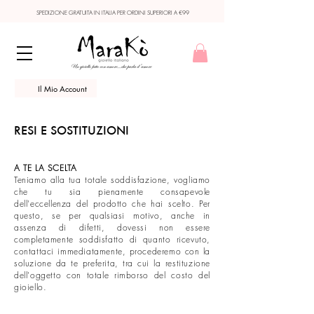
SPEDIZIONE GRATUITA IN ITALIA PER ORDINI SUPERIORI A €99
Il Mio Account
​RESI E SOST
ITUZIO
NI
A TE L
A
SCELTA
Teniamo alla tua totale soddisfazione, vogliamo
che tu sia pienamente consa
pevole
dell'eccellenza del prodotto che hai scelto. Per
questo, se per qualsiasi motivo, anche in
assenza di difetti, dovessi non essere
completamente soddisfa
tto di quanto ricevuto,
contattaci immediatamente, procederemo con la
soluzione da te preferita, tra cui la restituzione
dell'oggetto con totale rimborso del costo del
gioiello.