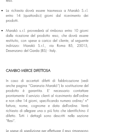
reso.
La richiesta dovrà essere trasmessa a Marakò S.r.l.
entro 14 (quattordici) giorni dal ricevimento dei
prodotti.
Marakò s.r.l. provvederà al rimborso entro 10 giorni
dalla ricezione del prodotto reso, che dovrà essere
restituito, con spese a carico del cliente, al seguente
indirizzo: Marakò S.r.l., via Roma 85, 25015,
Desenzano del Garda (BS) - Italy.
CAMBIO MERCE DIFETTOSA
In caso di accertati difetti di fabbricazione (vedi
anche pagina
“Garanzia Marakò”
) la sostituzione del
prodotto è garantita. E’ necessario contattare
prontamente il servizio clienti al ricevimento dell'ordine
e non oltre 14 giorni, specificando numero ordine/ n°
fattura, nome, cognome e data dell’ordine. Verrà
richiesto di allegare una o più foto che identifichino il
difetto. Tutti i dettagli sono descritti nella sezione
“Resi”.
Le spese di spedizione per effettuare il reso rimangono