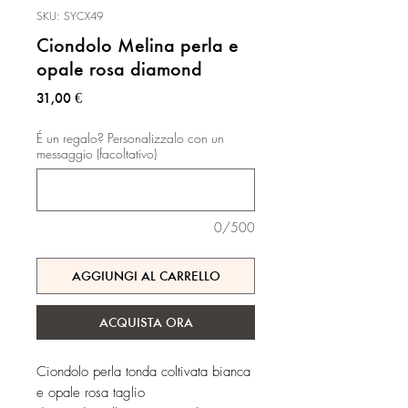
SKU: SYCX49
Ciondolo Melina perla e
opale rosa diamond
Prezzo
31,00 €
É un regalo? Personalizzalo con un
messaggio (facoltativo)
0/500
AGGIUNGI AL CARRELLO
ACQUISTA ORA
Ciondolo perla tonda coltivata bianca
e opale rosa taglio