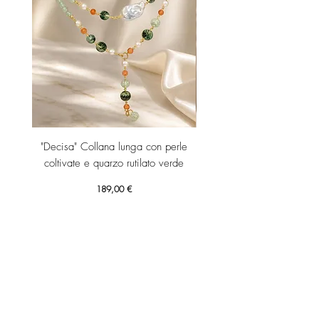
"Decisa" Collana lunga con perle
"Decisa" Collana lunga co
coltivate e quarzo rutilato verde
Prezzo
189,00 €
Aggiungi al carrello