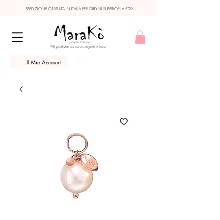
SPEDIZIONE GRATUITA IN ITALIA PER ORDINI SUPERIORI A €99
Il Mio Account