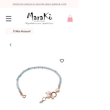
SPEDIZIONE GRATUITA IN ITALIA PER ORDINI SUPERIORI A €99
Il Mio Account