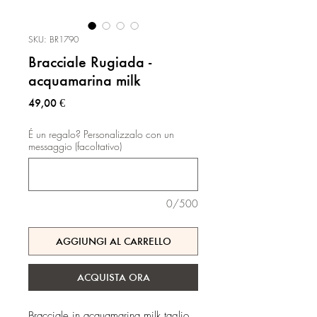
SKU: BR1790
Bracciale Rugiada -
acquamarina milk
Prezzo
49,00 €
É un regalo? Personalizzalo con un
messaggio (facoltativo)
0/500
AGGIUNGI AL CARRELLO
ACQUISTA ORA
Bracciale in acquamarina milk taglio