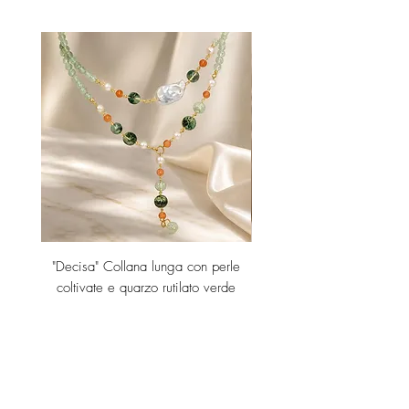
"Decisa" Collana lunga con perle
"Decisa" Collana lunga co
coltivate e quarzo rutilato verde
Prezzo
189,00 €
Aggiungi al carrello