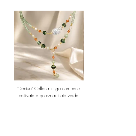
"Decisa" Collana lunga con perle
"Decisa" Collana lunga co
coltivate e quarzo rutilato verde
Prezzo
189,00 €
Aggiungi al carrello