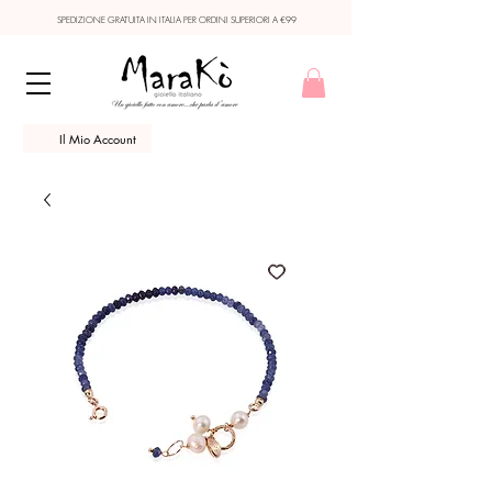
SPEDIZIONE GRATUITA IN ITALIA PER ORDINI SUPERIORI A €99
Il Mio Account