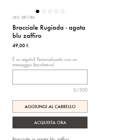
SKU: BR1786
Bracciale Rugiada - agata
blu zaffiro
Prezzo
49,00 €
É un regalo? Personalizzalo con un
messaggio (facoltativo)
0/500
AGGIUNGI AL CARRELLO
ACQUISTA ORA
Bracciale in agata blu zaffiro