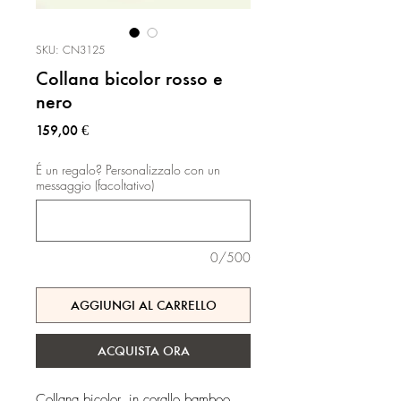
SKU: CN3125
Collana bicolor rosso e
nero
Prezzo
159,00 €
É un regalo? Personalizzalo con un
messaggio (facoltativo)
0/500
AGGIUNGI AL CARRELLO
ACQUISTA ORA
Collana bicolor, in corallo bamboo