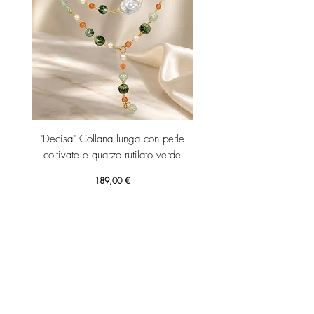
"Decisa" Collana lunga con perle
"Decisa" Collana lunga co
coltivate e quarzo rutilato verde
Prezzo
189,00 €
Aggiungi al carrello