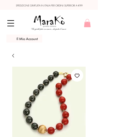
SPEDIZIONE GRATUITA IN ITALIA PER ORDINI SUPERIORI A €99
Il Mio Account