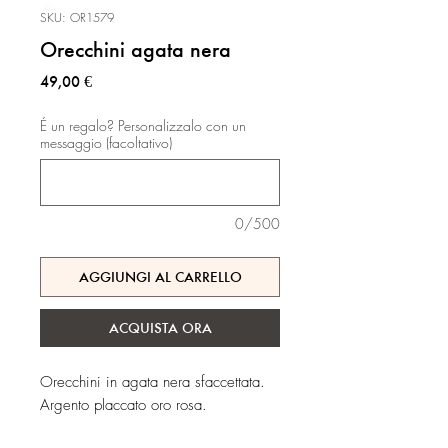
SKU: OR1579
Orecchini agata nera
Prezzo
49,00 €
É un regalo? Personalizzalo con un
messaggio (facoltativo)
0/500
AGGIUNGI AL CARRELLO
ACQUISTA ORA
Orecchini in agata nera sfaccettata.
Argento placcato oro rosa.