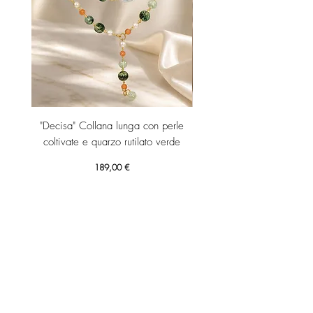
"Decisa" Collana lunga con perle
"Decisa" Collana lunga co
coltivate e quarzo rutilato verde
Prezzo
189,00 €
Aggiungi al carrello