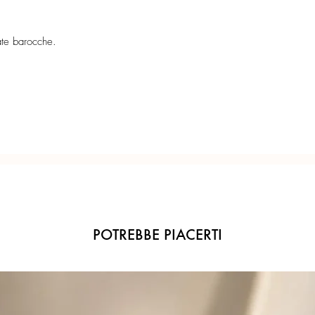
Misure: Perle barocch
Confezione regalo incl
4.2 cm. La misura dell
caratteristica naturale 
ate barocche.
Ogni gioiello è realiz
precisione del Made in 
POTREBBE PIACERTI