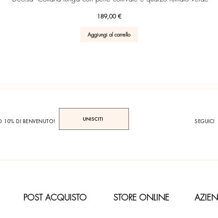
Prezzo
189,00 €
Aggiungi al carrello
UNISCITI
TO 10% DI BENVENUTO!
SEGUICI
POST ACQUISTO
STORE ONLINE
AZIE