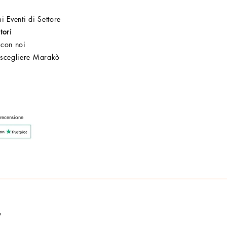
i Eventi di Settore
tori
 con noi
 scegliere Marakò
Servizio Clienti
Post Vendita
Azienda
 recensione
a