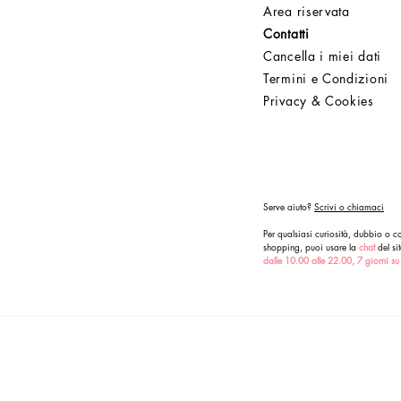
Area riservata
Contatti
Cancella i miei dati
Termini e Condizioni
Privacy & Cookies
Serve aiuto?
Scrivi o chiamaci
Per qualsiasi curiosità, dubbio o co
shopping, puoi usare la
chat
del sit
dalle 10.00 alle 22.00, 7 giorni su