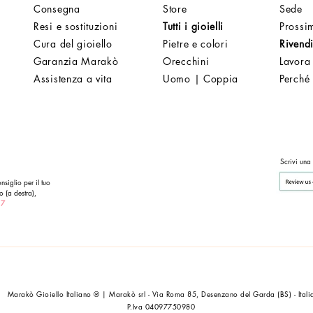
Consegna
Store
Sede
Resi e sostituzioni
Tutti i gioielli
Prossim
Cura del gioiello
Pietre e colori
Rivendi
Garanzia Marakò
Orecchini
Lavora
Assistenza a vita
Uomo | Coppia
Perché
Scrivi una
nsiglio per il tuo
o (a destra),
 7
Marakò Gioiello Italiano ® | Marakò srl - Via Roma 85, Desenzano del Garda (BS) - Itali
P.Iva 04097750980