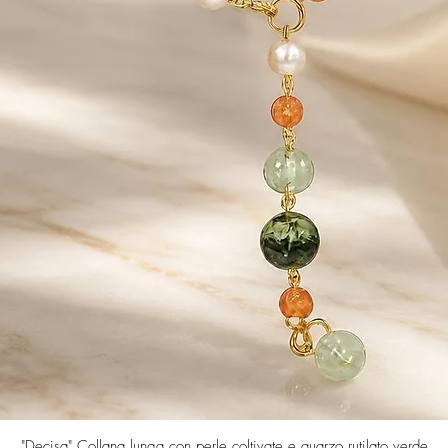
Vista rapida
"Decisa" Collana lunga con perle coltivate e quarzo rutilato verde