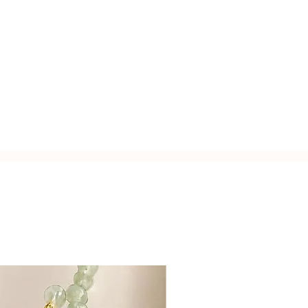
e 18-20 mm. Lunghezza orecchini: 4 -
usa.
e perle barocche, essendo per
irregolari, può variare leggermente.
zato a mano con l'inconfondibile
Italy.