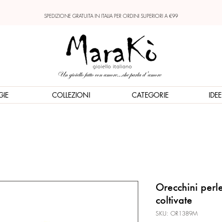
SPEDIZIONE GRATUITA IN ITALIA PER ORDINI SUPERIORI A €99
GIE
COLLEZIONI
CATEGORIE
IDE
Orecchini perl
coltivate
SKU: OR1389M