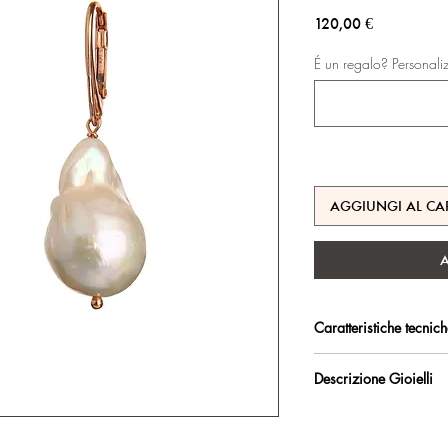
Prezzo
120,00 €
É un regalo? Personali
AGGIUNGI AL CA
Caratteristiche tecnic
Argento 925/°°, placc
Descrizione Gioielli
trattamento antiossidan
Orecchini con monache
Certificato di garanzia 
Selezionate perle baro