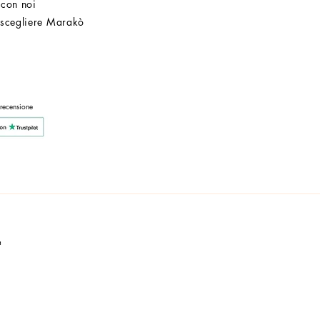
 con noi
 scegliere Marakò
Servizio Clienti
Post Vendita
Azienda
 recensione
a