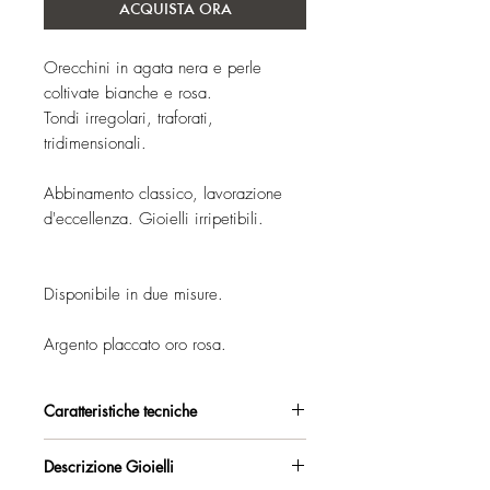
ACQUISTA ORA
Orecchini in agata nera e perle
coltivate bianche e rosa.
Tondi irregolari, traforati,
tridimensionali.
Abbinamento classico, lavorazione
d'eccellenza. Gioielli irripetibili.
Disponibile in due misure.
Argento placcato oro rosa.
Caratteristiche tecniche
Argento 925/°° placcato oro rosa, con
Descrizione Gioielli
esclusivo trattamento antiossidante.