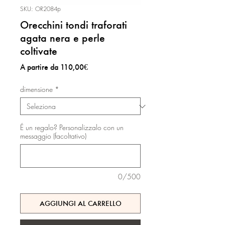
SKU: OR2084p
Orecchini tondi traforati
agata nera e perle
coltivate
Prezzo
A partire da
110,00€
scontato
dimensione
*
É un regalo? Personalizzalo con un
messaggio (facoltativo)
0/500
AGGIUNGI AL CARRELLO