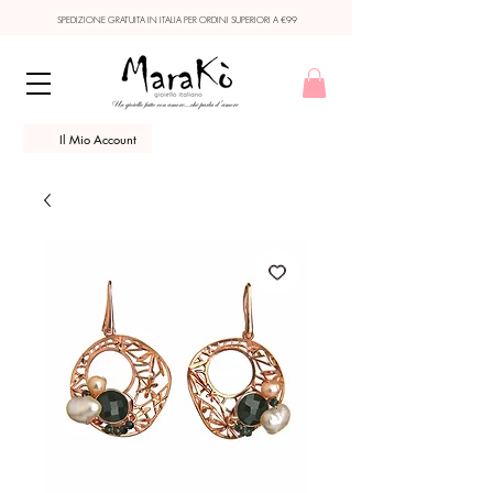
SPEDIZIONE GRATUITA IN ITALIA PER ORDINI SUPERIORI A €99
Il Mio Account