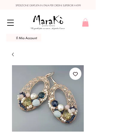
SPEDIZIONE GRATUITA IN ITALIA PER ORDINI SUPERIORI A €99
Il Mio Account