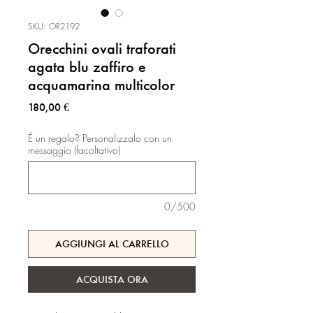
SKU: OR2192
Orecchini ovali traforati
agata blu zaffiro e
acquamarina multicolor
Prezzo
180,00 €
É un regalo? Personalizzalo con un
messaggio (facoltativo)
0/500
AGGIUNGI AL CARRELLO
ACQUISTA ORA