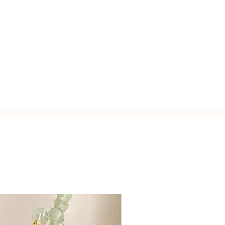
usa.
rfetta copertura del foro)
zato a mano con l'inconfondibile
Italy.