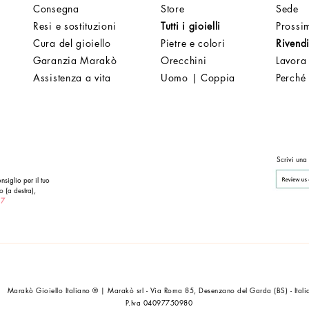
Consegna
Store
Sede
Resi e sostituzioni
Tutti i gioielli
Prossim
Cura del gioiello
Pietre e colori
Rivendi
Garanzia Marakò
Orecchini
Lavora
Assistenza a vita
Uomo | Coppia
Perché
Scrivi una
nsiglio per il tuo
o (a destra),
 7
Marakò Gioiello Italiano ® | Marakò srl - Via Roma 85, Desenzano del Garda (BS) - Itali
P.Iva 04097750980