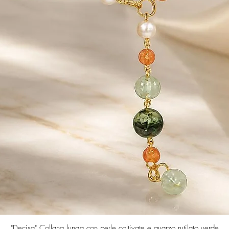
Vista rapida
"Decisa" Collana lunga con perle coltivate e quarzo rutilato verde