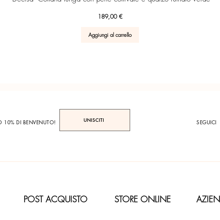
Prezzo
189,00 €
Aggiungi al carrello
UNISCITI
TO 10% DI BENVENUTO!
SEGUICI
POST ACQUISTO
STORE ONLINE
AZIE