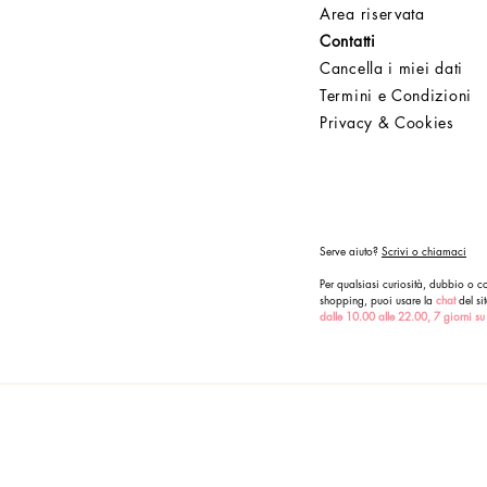
Area riservata
Contatti
Cancella i miei dati
Termini e Condizioni
Privacy & Cookies
Serve aiuto?
Scrivi o chiamaci
Per qualsiasi curiosità, dubbio o co
shopping, puoi usare la
chat
del sit
dalle 10.00 alle 22.00, 7 giorni su