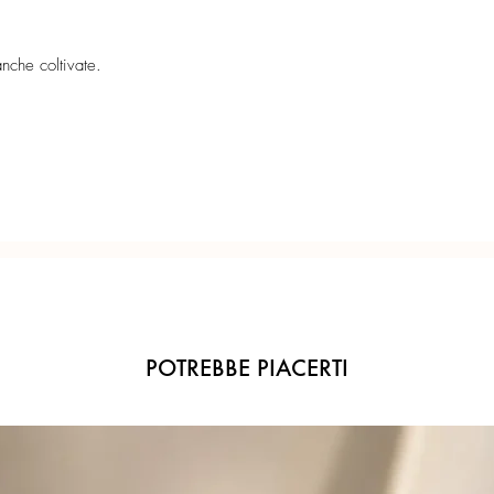
bianche coltivate.
Confezione regalo incl
(Perno ampio per una pe
nche coltivate.
Ogni gioiello è realiz
precisione del Made in 
POTREBBE PIACERTI