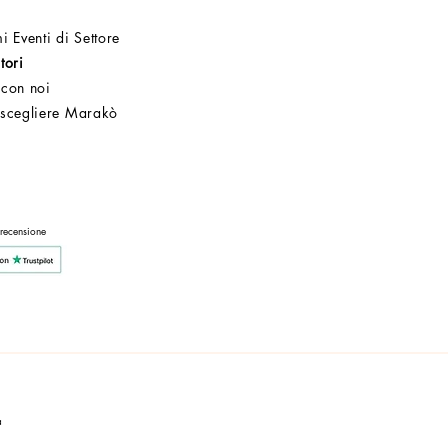
i Eventi di Settore
tori
 con noi
 scegliere Marakò
Servizio Clienti
Post Vendita
Azienda
 recensione
a