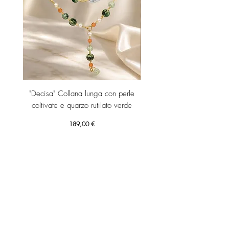
"Decisa" Collana lunga con perle
"Decisa" Collana lunga co
coltivate e quarzo rutilato verde
Prezzo
189,00 €
Aggiungi al carrello