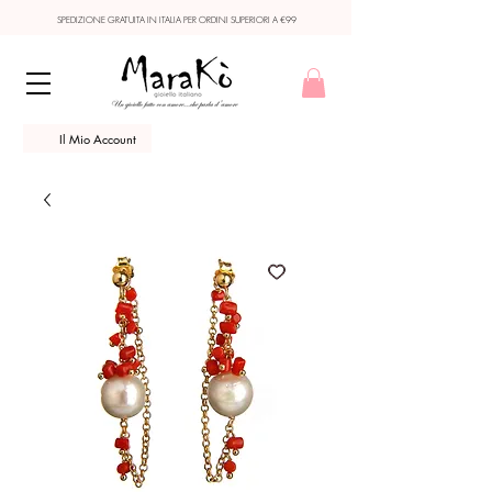
SPEDIZIONE GRATUITA IN ITALIA PER ORDINI SUPERIORI A €99
Il Mio Account