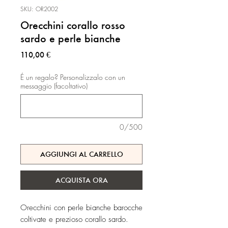
SKU: OR2002
Orecchini corallo rosso
sardo e perle bianche
Prezzo
110,00 €
É un regalo? Personalizzalo con un
messaggio (facoltativo)
0/500
AGGIUNGI AL CARRELLO
ACQUISTA ORA
Orecchini con perle bianche barocche
coltivate e prezioso corallo sardo.