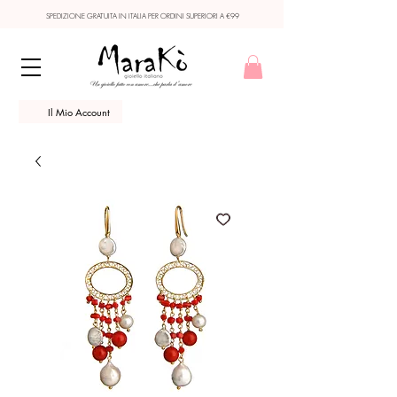
SPEDIZIONE GRATUITA IN ITALIA PER ORDINI SUPERIORI A €99
Il Mio Account