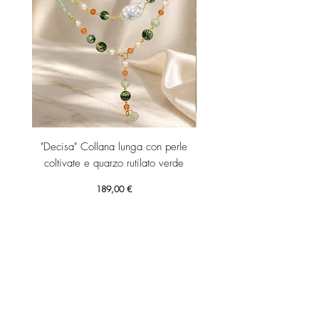
"Decisa" Collana lunga con perle
"Decisa" Collana lunga co
coltivate e quarzo rutilato verde
Prezzo
189,00 €
Aggiungi al carrello