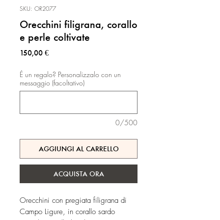
SKU: OR2077
Orecchini filigrana, corallo
e perle coltivate
Prezzo
150,00 €
É un regalo? Personalizzalo con un
messaggio (facoltativo)
0/500
AGGIUNGI AL CARRELLO
ACQUISTA ORA
Orecchini con pregiata filigrana di
Campo Ligure, in corallo sardo