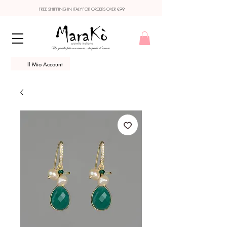
FREE SHIPPING IN ITALY FOR ORDERS OVER €99
Il Mio Account