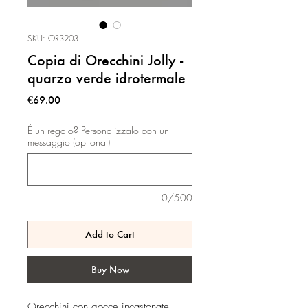
SKU: OR3203
Copia di Orecchini Jolly -
quarzo verde idrotermale
Price
€69.00
É un regalo? Personalizzalo con un
messaggio (optional)
0/500
Add to Cart
Buy Now
Orecchini con gocce incastonate