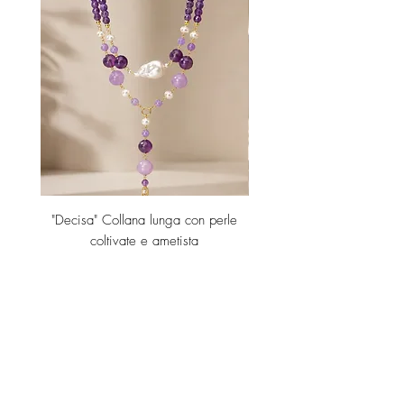
"Decisa" Collana lunga con perle
"Decisa" Collana lunga co
coltivate e ametista
Price
€190.00
Add to Cart