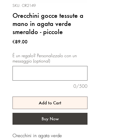
SKU: OR2149
Orecchini gocce tessute a
mano in agata verde
smeraldo - piccole
Price
€89.00
É un regalo? Personalizzalo con un
messaggio (optional)
0/500
Add to Cart
Buy Now
Orecchini in agata verde