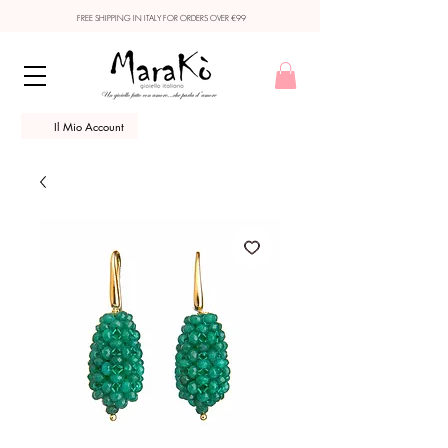
FREE SHIPPING IN ITALY FOR ORDERS OVER €99
Il Mio Account