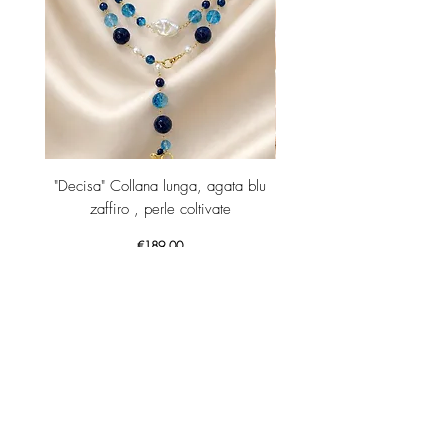
"Decisa" Collana lunga, agata blu
Orecchini lunghi con p
zaffiro , perle coltivate
Price
€189.00
Add to Cart