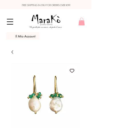
FREE SHIPPING IN ITALY FOR ORDERS OVER €99
Il Mio Account