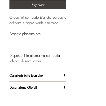
Buy Now
Orecchini con perle bianche barocche
coltivate e agata verde smeraldo.
Argento placcato oro.
-
Disponibili in alternativa con perla
"chicco di riso" (ovale).
Caratteristiche tecniche
Argento 925/°°, placcato oro, con
Descrizione Gioielli
esclusivo trattamento antiossidante.
Orecchini con elegante monachella
Certificato di garanzia sui materiali.
bombata e perle
barocche bianche coltivate.