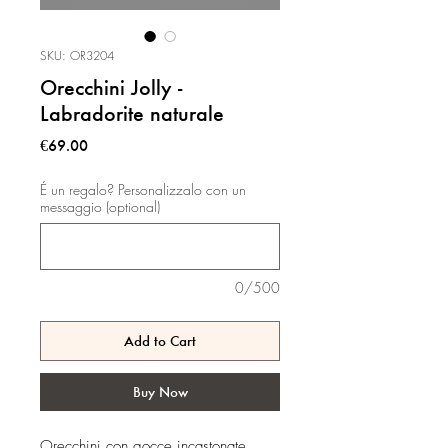
SKU: OR3204
Orecchini Jolly -
Labradorite naturale
Price
€69.00
É un regalo? Personalizzalo con un
messaggio (optional)
0/500
Add to Cart
Buy Now
Orecchini con gocce incastonate