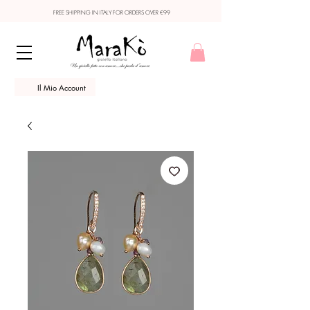
FREE SHIPPING IN ITALY FOR ORDERS OVER €99
Il Mio Account