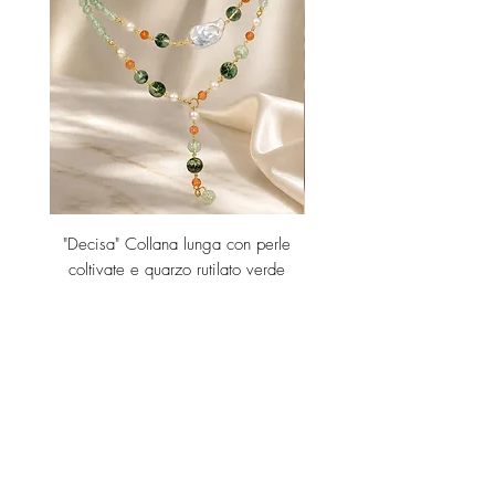
"Decisa" Collana lunga con perle
"Decisa" Collana lunga co
coltivate e quarzo rutilato verde
Price
€189.00
Add to Cart