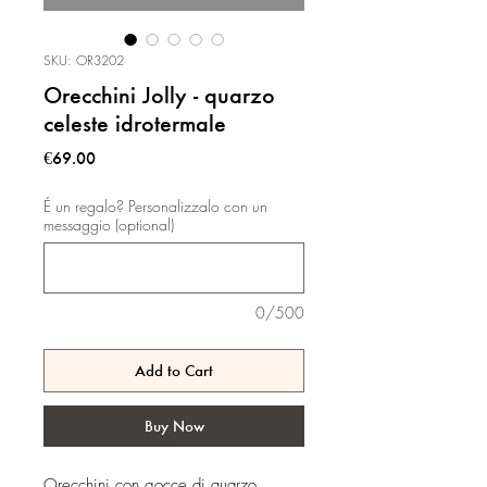
SKU: OR3202
Orecchini Jolly - quarzo
celeste idrotermale
Price
€69.00
É un regalo? Personalizzalo con un
messaggio (optional)
0/500
Add to Cart
Buy Now
Orecchini con gocce di quarzo