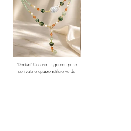
"Decisa" Collana lunga con perle
"Decisa" Collana lunga co
coltivate e quarzo rutilato verde
Price
€189.00
Add to Cart