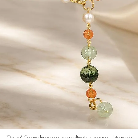
Vista rapida
"Decisa" Collana lunga con perle coltivate e quarzo rutilato verde