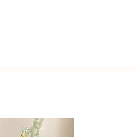
tena.
3 punti: a 40 cm, 43.5 cm e 47 cm.
zato a mano con l'inconfondibile
7 cm.
Italy.