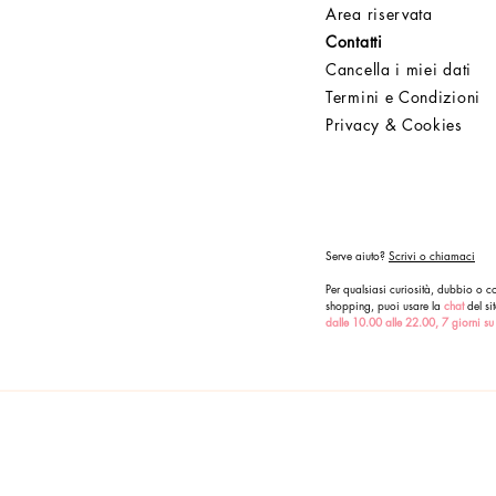
Area riservata
Contatti
Cancella i miei dati
Termini e Condizioni
Privacy & Cookies
Serve aiuto?
Scrivi o chiamaci
Per qualsiasi curiosità, dubbio o co
shopping, puoi usare la
chat
del sit
dalle 10.00 alle 22.00, 7 giorni su