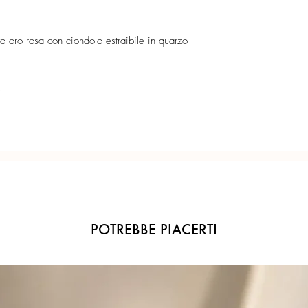
cm. Estraibile dalla ca
Catena regolabile in 
Ogni gioiello è realiz
Lunghezza massima 4
precisione del Made in 
o oro rosa con ciondolo estraibile in quarzo
.
POTREBBE PIACERTI