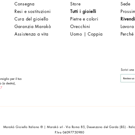
Consegna
Store
Sede
Resi e sostituzioni
Tutti i gioielli
Prossim
Cura del gioiello
Pietre e colori
Rivendi
Garanzia Marakò
Orecchini
Lavora
Assistenza a vita
Uomo | Coppia
Perché
Scrivi una
nsiglio per il tuo
o (a destra),
 7
Marakò Gioiello Italiano ® | Marakò srl - Via Roma 85, Desenzano del Garda (BS) - Itali
P.Iva 04097750980