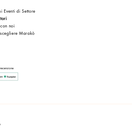
i Eventi di Settore
tori
 con noi
 scegliere Marakò
Servizio Clienti
Post Vendita
Azienda
 recensione
a