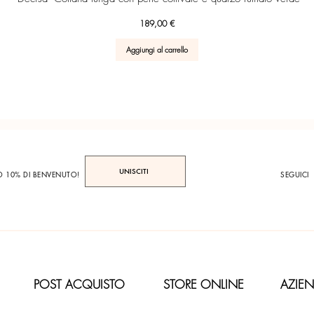
Prezzo
189,00 €
Aggiungi al carrello
UNISCITI
TO 10% DI BENVENUTO!
SEGUICI
POST ACQUISTO
STORE ONLINE
AZIE