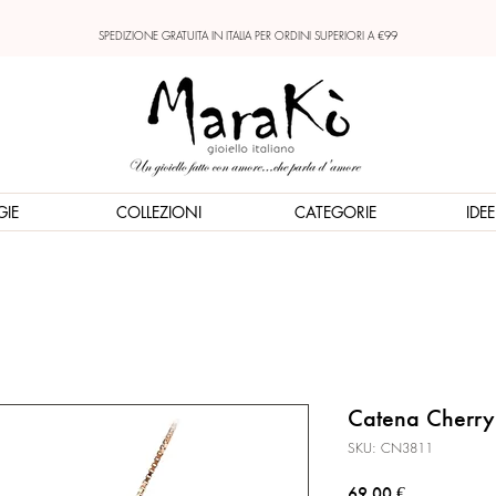
SPEDIZIONE GRATUITA IN ITALIA PER ORDINI SUPERIORI A €99
GIE
COLLEZIONI
CATEGORIE
IDE
Catena Cherry
SKU: CN3811
Prezzo
69,00 €