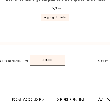
Prezzo
189,00 €
Aggiungi al carrello
UNISCITI
TO 10% DI BENVENUTO!
SEGUICI
POST ACQUISTO
STORE ONLINE
AZIE