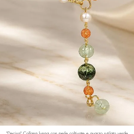
Vista rapida
"Decisa" Collana lunga con perle coltivate e quarzo rutilato verde