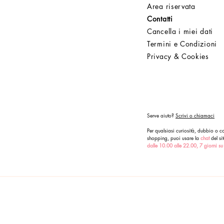
Area riservata
Contatti
Cancella i miei dati
Termini e Condizioni
Privacy & Cookies
Serve aiuto?
Scrivi o chiamaci
Per qualsiasi curiosità, dubbio o co
shopping, puoi usare la
chat
del sit
dalle 10.00 alle 22.00, 7 giorni su