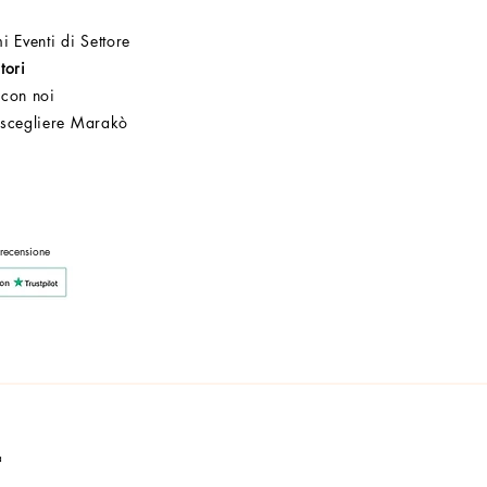
i Eventi di Settore
tori
 con noi
 scegliere Marakò
Servizio Clienti
Post Vendita
Azienda
 recensione
a