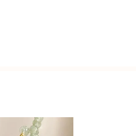
tena.
3 punti: a 40 cm, 43.5 cm e 47 cm.
zato a mano con l'inconfondibile
7 cm.
Italy.