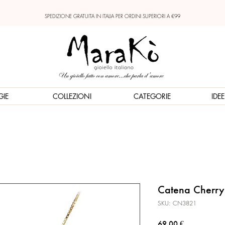
SPEDIZIONE GRATUITA IN ITALIA PER ORDINI SUPERIORI A €99
GIE
COLLEZIONI
CATEGORIE
IDE
Catena Cherry
SKU: CN3821
Prezzo
69,00 €