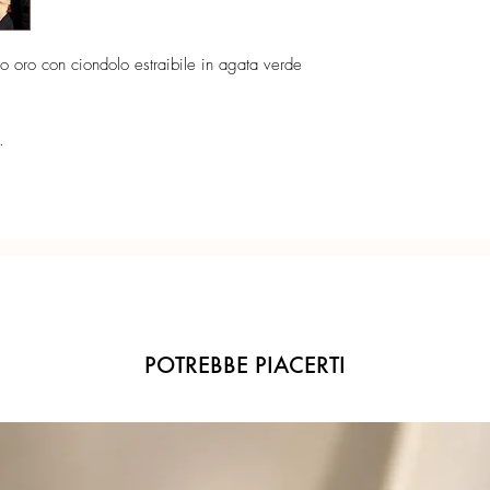
cm. Estraibile dalla ca
Catena regolabile in 
Ogni gioiello è realiz
Lunghezza massima 4
precisione del Made in 
o oro con ciondolo estraibile in agata verde
.
POTREBBE PIACERTI