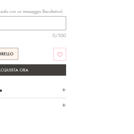
zzalo con un messaggio (facoltativo)
0/500
RRELLO
ACQUISTA ORA
he
to oro, con esclusivo trattamento
mm, dettaglio pietra taglio diamond
sui materiali.
 logo Marakò e marchio di
Italy sul retro. Lunghezza ciondolo: 3
usa.