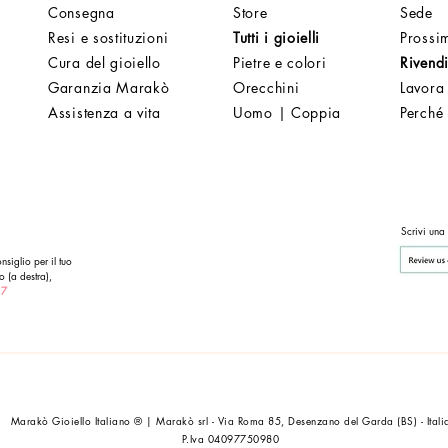
Consegna
Store
Sede
Resi e sostituzioni
Tutti i gioielli
Prossim
Cura del gioiello
Pietre e colori
Rivendi
Garanzia Marakò
Orecchini
Lavora
Assistenza a vita
Uomo | Coppia
Perché
Scrivi una
nsiglio per il tuo
o (a destra),
 7
Marakò Gioiello Italiano ® | Marakò srl - Via Roma 85, Desenzano del Garda (BS) - Itali
P.Iva 04097750980