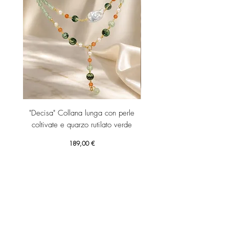
"Decisa" Collana lunga con perle
"Decisa" Collana lunga co
coltivate e quarzo rutilato verde
Prezzo
189,00 €
Aggiungi al carrello