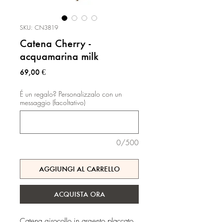
SKU: CN3819
Catena Cherry -
acquamarina milk
Prezzo
69,00 €
É un regalo? Personalizzalo con un
messaggio (facoltativo)
0/500
AGGIUNGI AL CARRELLO
ACQUISTA ORA
Catena girocollo in argento placcato