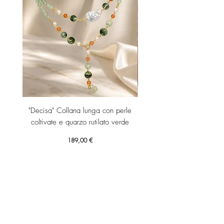
"Decisa" Collana lunga con perle
"Decisa" Collana lunga co
coltivate e quarzo rutilato verde
Prezzo
189,00 €
Aggiungi al carrello