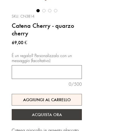
SKU: CN3814
Catena Cherry - quarzo
cherry
Prezzo
69,00 €
É un regalo? Personalizzalo con un
messaggio (facoltativo)
0/500
AGGIUNGI AL CARRELLO
ACQUISTA ORA
Catena girocollo in argento placcato