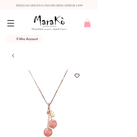
SPEDIZIONE GRATUITA IN ITALIA PER ORDINI SUPERIORI A €99
Il Mio Account