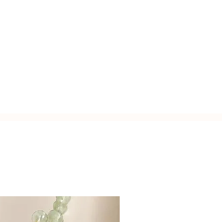
osa. Lunghezza: aperta 130 cm, da
ppio.
usa.
 diamond 2,5 mm. Laterale con
zato a mano con l'inconfondibile
Italy.