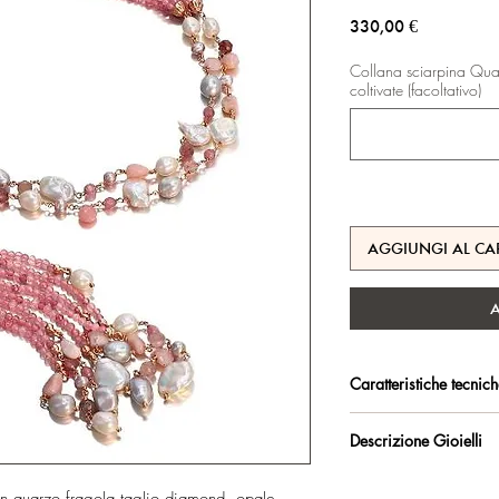
Prezzo
330,00 €
Collana sciarpina Quar
coltivate (facoltativo)
AGGIUNGI AL CA
Caratteristiche tecnic
Argento 925/°°, placc
Descrizione Gioielli
trattamento antiossidan
Collana lunga, modello
Certificato di garanzia 