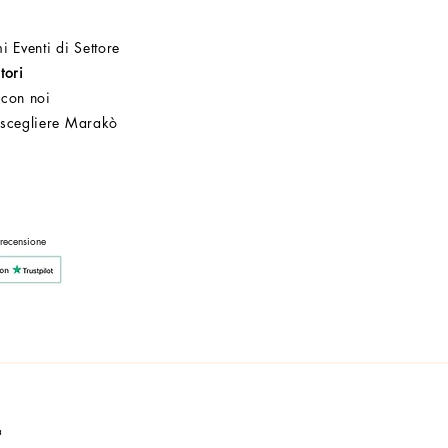
i Eventi di Settore
tori
 con noi
 scegliere Marakò
Servizio Clienti
Post Vendita
Azienda
 recensione
a