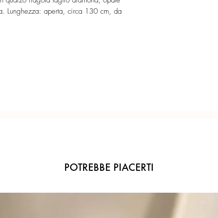
in quarzo fragola taglio diamond, opale
coltivate bianche e r
sa. Lunghezza: aperta, circa 130 cm, da
indossare doppia a ca
Confezione regalo incl
Quarzo fragola taglio
riccioli da orafo.
Ogni gioiello è realiz
Argento rosé.
precisione del Made in 
POTREBBE PIACERTI