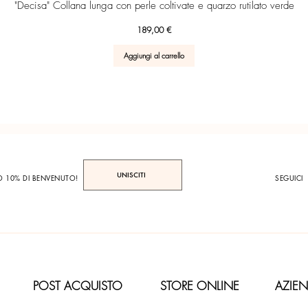
Vista rapida
"Decisa" Collana lunga con perle coltivate e quarzo rutilato verde
Prezzo
189,00 €
Aggiungi al carrello
UNISCITI
TO 10% DI BENVENUTO!
SEGUICI
POST ACQUISTO
STORE ONLINE
AZIE