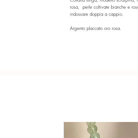
Collana lunga, modello sciarpina, 
rosa, perle coltivate bianche e ro
indossare doppia a cappio.
Argento placcato oro rosa.