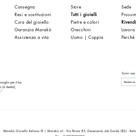
Consegna
Store
Sede
Resi e sostituzioni
Tutti i gioielli
Prossim
Cura del gioiello
Pietre e colori
Rivendi
Garanzia Marakò
Orecchini
Lavora
Assistenza a vita
Uomo | Coppia
Perché
Scrivi una
nsiglio per il tuo
o (a destra),
 7
Marakò Gioiello Italiano ® | Marakò srl - Via Roma 85, Desenzano del Garda (BS) - Itali