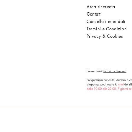
Area riservata
Contatti
Cancella i miei dati
Termini e Condizioni
Privacy & Cookies
Serve aiuto?
Scrivi o chiamaci
Per qualsiasi curiosità, dubbio o co
shopping, puoi usare la
chat
del sit
dalle 10.00 alle 22.00, 7 giorni su