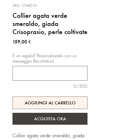
SKU: CN4010
Collier agata verde
smeraldo, giada
Crisoprasio, perle coltivate
Prezzo
159,00 €
É un regalo? Personalizzalo con un
messaggio (facoltativo)
0/500
AGGIUNGI AL CARRELLO
ACQUISTA ORA
Collier agata verde smeraldo, giada