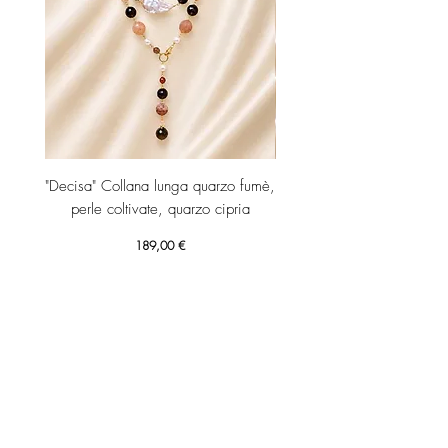
"Decisa" Collana lunga quarzo fumè,
"Decisa" Collana lunga,
perle coltivate, quarzo cipria
coltivate, corniola varie
Prezzo
189,00 €
Aggiungi al carrello