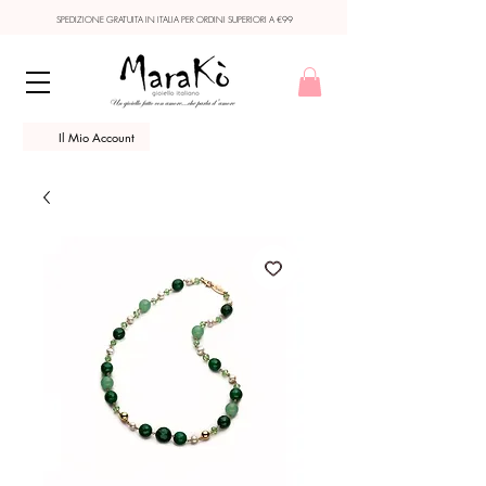
SPEDIZIONE GRATUITA IN ITALIA PER ORDINI SUPERIORI A €99
Il Mio Account