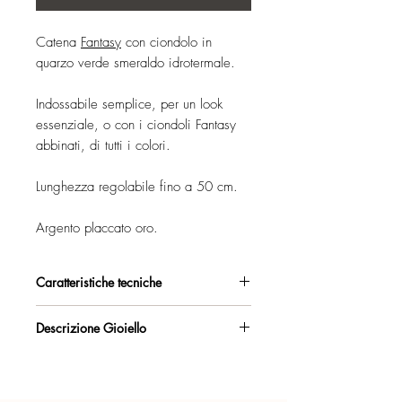
Catena
Fantasy
con ciondolo in
quarzo verde smeraldo idrotermale.
Indossabile semplice, per un look
essenziale, o con i ciondoli Fantasy
abbinati, di tutti i colori.
Lunghezza regolabile fino a 50 cm.
Argento placcato oro.
Caratteristiche tecniche
Argento 925/°°, placcato oro, con
Descrizione Gioiello
esclusivo trattamento antiossidante.
Catena girocollo con anello passante e
Certificato di garanzia sui materiali.
ciondolo.
Collezione Fantasy
.