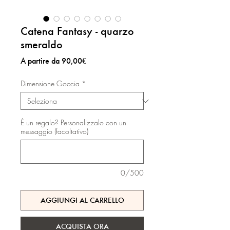
Catena Fantasy - quarzo
smeraldo
Prezzo
A partire da
90,00€
scontato
Dimensione Goccia
*
É un regalo? Personalizzalo con un
messaggio (facoltativo)
0/500
AGGIUNGI AL CARRELLO
ACQUISTA ORA