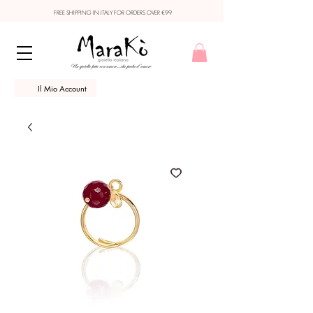
FREE SHIPPING IN ITALY FOR ORDERS OVER €99
Il Mio Account