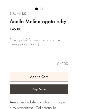
SKU: AN322
Anello Melina agata ruby
Price
€45.00
É un regalo? Personalizzalo con un
messaggio (optional)
0/500
Add to Cart
Buy Now
Anello regolabile con charm in agata
ruby sfaccettata.
Collezione Le