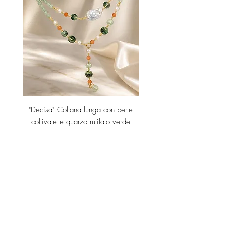
"Decisa" Collana lunga con perle
"Decisa" Collana lunga co
coltivate e quarzo rutilato verde
Price
€189.00
Add to Cart