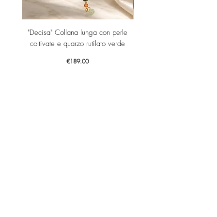
"Decisa" Collana lunga con perle
"Decisa" Collana lunga co
coltivate e quarzo rutilato verde
Price
€189.00
Add to Cart
GET YOUR -10% WELCOME COUPON NOW!
JOIN US