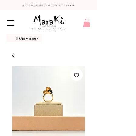
FREE SHIPPING IN ITALY FOR ORDERS OVER €99
Il Mio Account