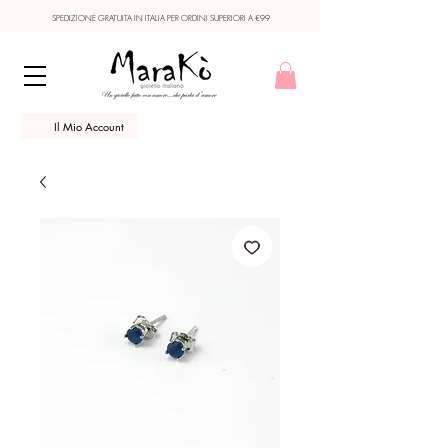
SPEDIZIONE GRATUITA IN ITALIA PER ORDINI SUPERIORI A €99
Il Mio Account