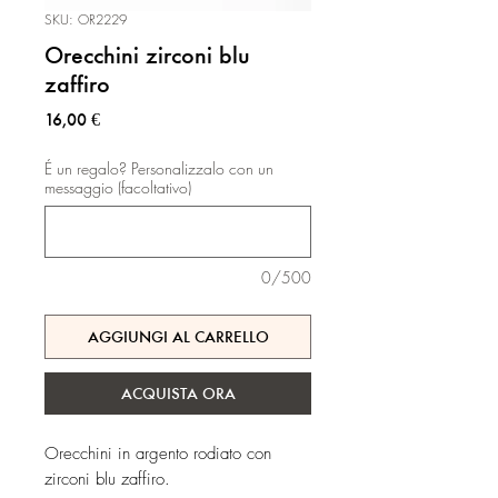
SKU: OR2229
Orecchini zirconi blu
zaffiro
Prezzo
16,00 €
É un regalo? Personalizzalo con un
messaggio (facoltativo)
0/500
AGGIUNGI AL CARRELLO
ACQUISTA ORA
Orecchini in argento rodiato con
zirconi blu zaffiro.