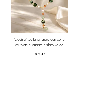
"Decisa" Collana lunga con perle
"Decisa" Collana lunga co
coltivate e quarzo rutilato verde
Prezzo
189,00 €
Aggiungi al carrello