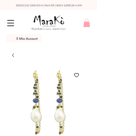
SPEDIZIONE GRATUITA IN ITALIA PER ORDINI SUPERIORI A €99
Il Mio Account