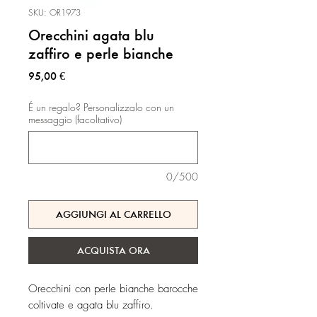
SKU: OR1973
Orecchini agata blu
zaffiro e perle bianche
Prezzo
95,00 €
É un regalo? Personalizzalo con un
messaggio (facoltativo)
0/500
AGGIUNGI AL CARRELLO
ACQUISTA ORA
Orecchini con perle bianche barocche
coltivate e agata blu zaffiro.