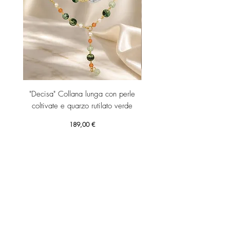
"Decisa" Collana lunga con perle
"Decisa" Collana lunga co
coltivate e quarzo rutilato verde
Prezzo
189,00 €
Aggiungi al carrello