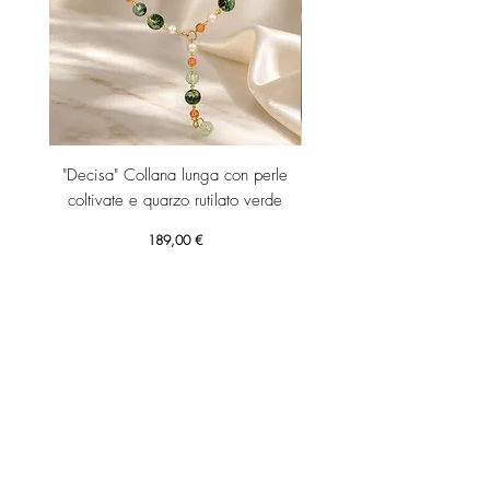
"Decisa" Collana lunga con perle
"Decisa" Collana lunga co
coltivate e quarzo rutilato verde
Prezzo
189,00 €
Aggiungi al carrello