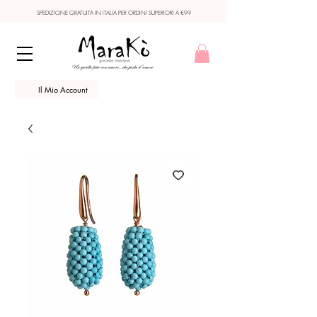
SPEDIZIONE GRATUITA IN ITALIA PER ORDINI SUPERIORI A €99
Il Mio Account