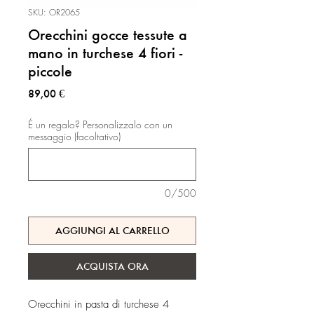
SKU: OR2065
Orecchini gocce tessute a
mano in turchese 4 fiori -
piccole
Prezzo
89,00 €
É un regalo? Personalizzalo con un
messaggio (facoltativo)
0/500
AGGIUNGI AL CARRELLO
ACQUISTA ORA
Orecchini in pasta di turchese 4