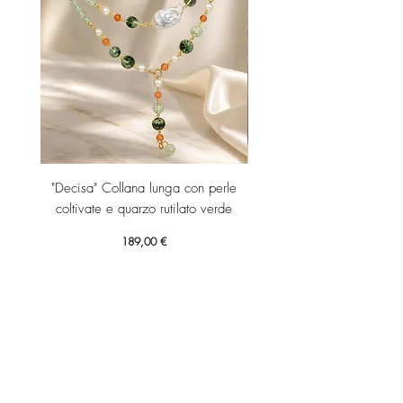
"Decisa" Collana lunga con perle
"Decisa" Collana lunga co
coltivate e quarzo rutilato verde
Prezzo
189,00 €
Aggiungi al carrello