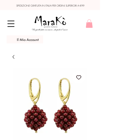
SPEDIZIONE GRATUITA IN ITALIA PER ORDINI SUPERIORI A €99
Il Mio Account