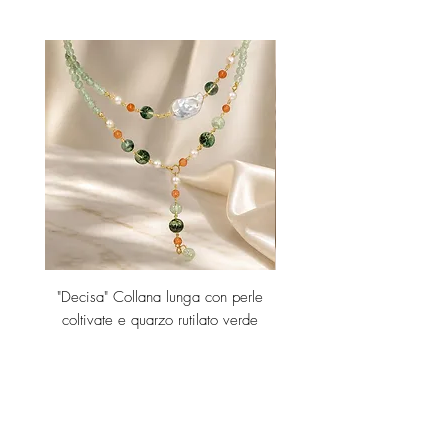
Italy.
"Decisa" Collana lunga con perle
"Decisa" Collana lunga co
coltivate e quarzo rutilato verde
Prezzo
189,00 €
Aggiungi al carrello