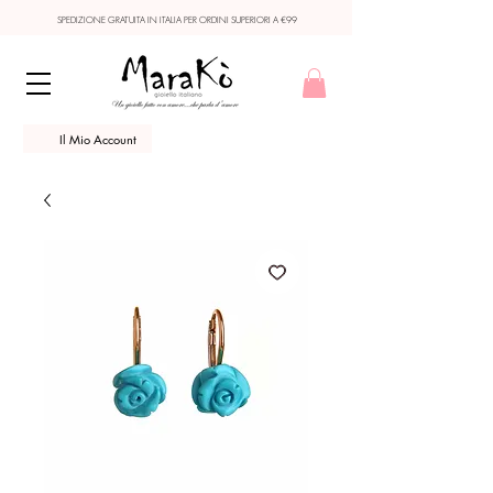
SPEDIZIONE GRATUITA IN ITALIA PER ORDINI SUPERIORI A €99
Il Mio Account