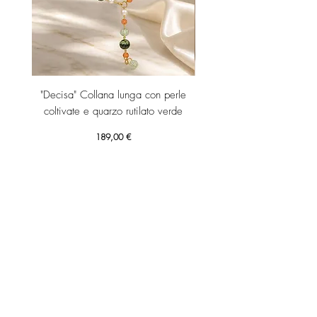
"Decisa" Collana lunga con perle
"Decisa" Collana lunga co
coltivate e quarzo rutilato verde
Prezzo
189,00 €
Aggiungi al carrello
RICEVI SUBITO IL TUO SCONTO 10% DI BENVENUTO!