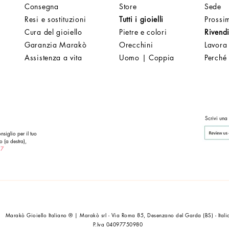
Consegna
Store
Sede
Resi e sostituzioni
Tutti i gioielli
Prossim
Cura del gioiello
Pietre e colori
Rivendi
Garanzia Marakò
Orecchini
Lavora
Assistenza a vita
Uomo | Coppia
Perché
Scrivi una
nsiglio per il tuo
o (a destra),
 7
Marakò Gioiello Italiano ® | Marakò srl - Via Roma 85, Desenzano del Garda (BS) - Itali
P.Iva 04097750980