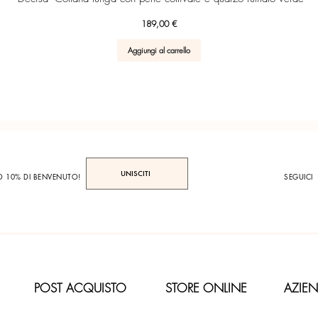
Prezzo
189,00 €
Aggiungi al carrello
UNISCITI
TO 10% DI BENVENUTO!
SEGUICI
POST ACQUISTO
STORE ONLINE
AZIE