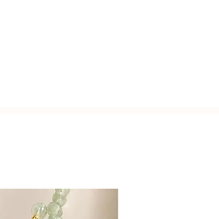
usa.
zato a mano con l'inconfondibile
Italy.