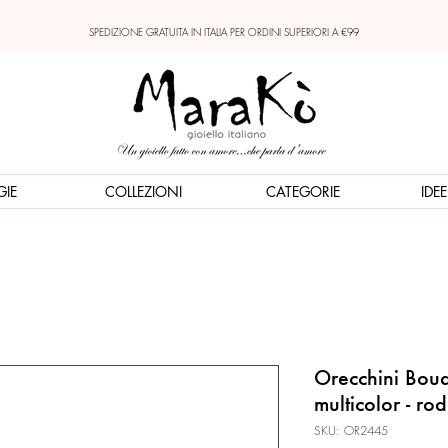
SPEDIZIONE GRATUITA IN ITALIA PER ORDINI SUPERIORI A €99
GIE
COLLEZIONI
CATEGORIE
IDE
Orecchini Bouq
multicolor - rod
SKU: OR2445