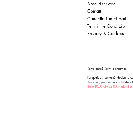
Area riservata
Contatti
Cancella i miei dati
Termini e Condizioni
Privacy & Cookies
Serve aiuto?
Scrivi o chiamaci
Per qualsiasi curiosità, dubbio o co
shopping, puoi usare la
chat
del sit
dalle 10.00 alle 22.00, 7 giorni su