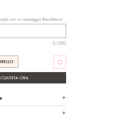
zzalo con un messaggio (facoltativo)
0/500
RRELLO
ACQUISTA ORA
he
o, per una brillantezza di lunga
lla a perno.
sui materiali.
3 cm