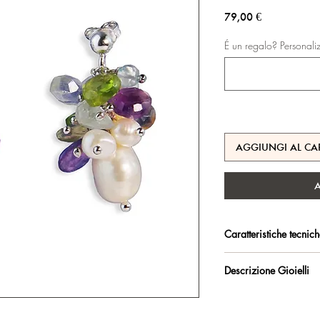
Prezzo
79,00 €
É un regalo? Personali
AGGIUNGI AL CA
Caratteristiche tecnic
Argento 925/°°, rodiat
Descrizione Gioielli
durata.
Orecchini con monache
Certificato di garanzia 
Lunghezza orecchini: 