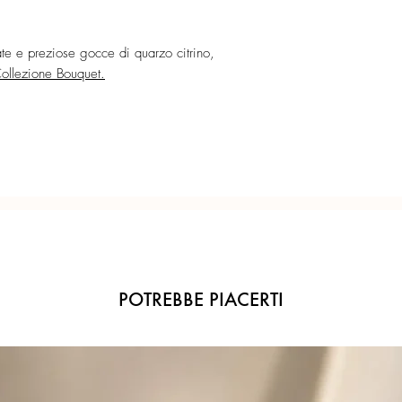
Confezione regalo incl
te e preziose gocce di quarzo citrino,
Ogni gioiello è realiz
ollezione Bouquet.
precisione del Made in 
POTREBBE PIACERTI