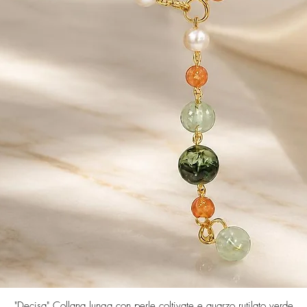
Vista rapida
"Decisa" Collana lunga con perle coltivate e quarzo rutilato verde