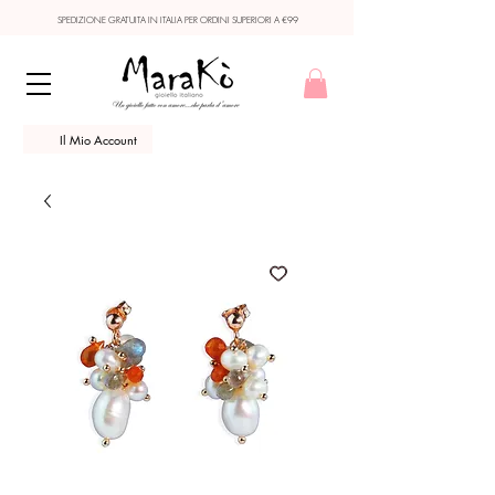
SPEDIZIONE GRATUITA IN ITALIA PER ORDINI SUPERIORI A €99
Il Mio Account