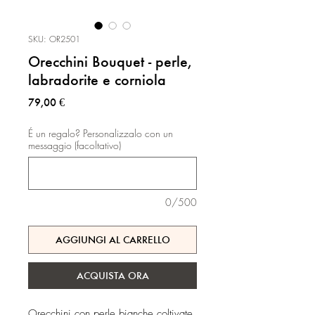
SKU: OR2501
Orecchini Bouquet - perle,
labradorite e corniola
Prezzo
79,00 €
É un regalo? Personalizzalo con un
messaggio (facoltativo)
0/500
AGGIUNGI AL CARRELLO
ACQUISTA ORA
Orecchini con perle bianche coltivate