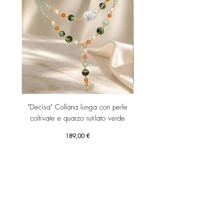
"Decisa" Collana lunga con perle
"Decisa" Collana lunga co
coltivate e quarzo rutilato verde
Prezzo
189,00 €
Aggiungi al carrello