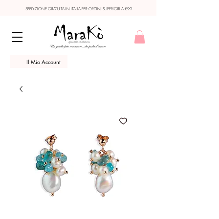
SPEDIZIONE GRATUITA IN ITALIA PER ORDINI SUPERIORI A €99
Il Mio Account