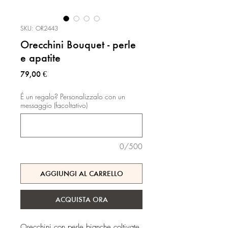
SKU: OR2443
Orecchini Bouquet - perle
e apatite
Prezzo
79,00 €
É un regalo? Personalizzalo con un
messaggio (facoltativo)
0/500
AGGIUNGI AL CARRELLO
ACQUISTA ORA
Orecchini con perle bianche coltivate