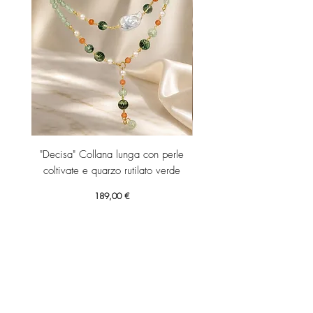
"Decisa" Collana lunga con perle
"Decisa" Collana lunga co
coltivate e quarzo rutilato verde
Prezzo
189,00 €
Aggiungi al carrello