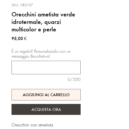
SKU: OR2197
Orecchini ametista verde
idrotermale, quarzi
multicolor e perle
Prezzo
95,00 €
É un regalo? Personalizzalo con un
messaggio (facoltativo)
0/500
AGGIUNGI AL CARRELLO
ACQUISTA ORA
Orecchini con ametista