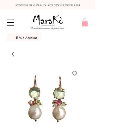
SPEDIZIONE GRATUITA IN ITALIA PER ORDINI SUPERIORI A €99
Il Mio Account