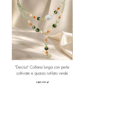
"Decisa" Collana lunga con perle
"Decisa" Collana lunga co
coltivate e quarzo rutilato verde
Prezzo
189,00 €
Aggiungi al carrello