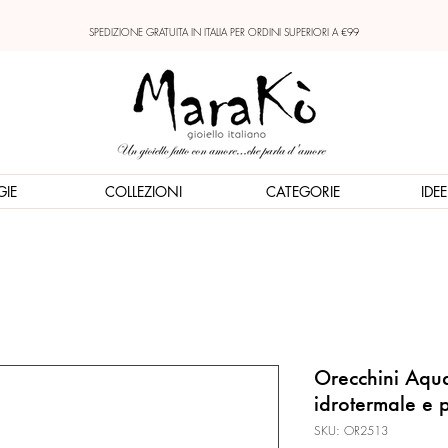
SPEDIZIONE GRATUITA IN ITALIA PER ORDINI SUPERIORI A €99
GIE
COLLEZIONI
CATEGORIE
IDE
Orecchini Aqua
idrotermale e p
SKU: OR2513