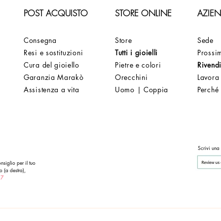
POST ACQUISTO
STORE ONLINE
AZIE
Consegna
Store
Sede
Resi e sostituzioni
Tutti i gioielli
Prossim
Cura del gioiello
Pietre e colori
Rivendi
Garanzia Marakò
Orecchini
Lavora
Assistenza a vita
Uomo | Coppia
Perché
Scrivi una
nsiglio per il tuo
o (a destra),
 7