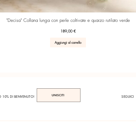
Vista rapida
"Decisa" Collana lunga con perle coltivate e quarzo rutilato verde
Prezzo
189,00 €
Aggiungi al carrello
UNISCITI
TO 10% DI BENVENUTO!
SEGUICI