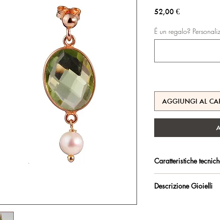
Prezzo
52,00 €
É un regalo? Personali
AGGIUNGI AL CA
Caratteristiche tecnic
Argento 925/°°, placc
Descrizione Gioielli
trattamento antiossidan
Orecchini con monachel
Certificato di garanzia 
e incastonata. Perle bi