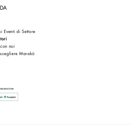
NDA
i Eventi di Settore
tori
 con noi
 scegliere Marakò
Servizio Clienti
Post Vendita
Azienda
 recensione