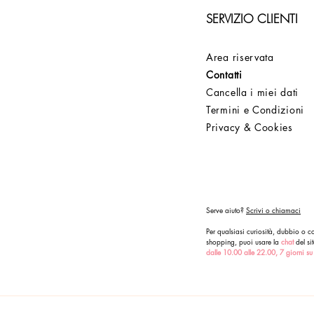
SERVIZIO CLIENTI
Area riservata
Contatti
Cancella i miei dati
Termini e Condizioni
Privacy & Cookies
Serve aiuto?
Scrivi o chiamaci
Per qualsiasi curiosità, dubbio o co
shopping, puoi usare la
chat
del sit
dalle 10.00 alle 22.00, 7 giorni su