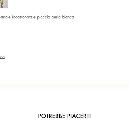
Lunghezza orecchini: 4
Confezione regalo incl
ermale incastonata e piccola perla bianca
Ogni gioiello è realiz
precisione del Made in 
ion
POTREBBE PIACERTI