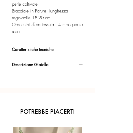
perle coltivate
Bracciale in Parure, lunghezza
regolabile 18-20 cm
Orecchini sfera tessuta 14 mm quarzo
rosa
Caratteristiche tecniche
Argento 925/°°, placcato oro rosa,
Descrizione Gioiello
con esclusivo trattamento antiossidante.
Collier a tre fili, realizzato con riccioli da
Certificato di garanzia sui materiali.
orafo.
Lunghezza filo più corto, 55 cm.
Confezione regalo inclusa.
Ogni gioiello è realizzato a mano con
l'inconfondibile precisione del Made in
POTREBBE PIACERTI
Italy.