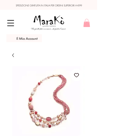
SPEDIZIONE GRATUITA IN ITALIA PER ORDINI SUPERIORI A €99
Il Mio Account