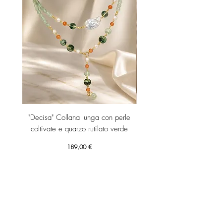
"Decisa" Collana lunga con perle
"Decisa" Collana lunga co
coltivate e quarzo rutilato verde
Prezzo
189,00 €
Aggiungi al carrello