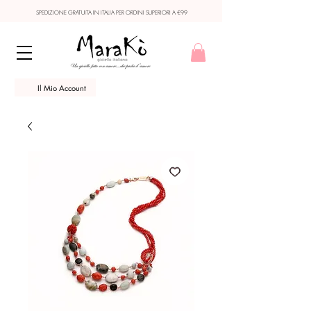
SPEDIZIONE GRATUITA IN ITALIA PER ORDINI SUPERIORI A €99
Il Mio Account