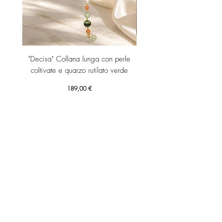
"Decisa" Collana lunga con perle
"Decisa" Collana lunga co
coltivate e quarzo rutilato verde
Prezzo
189,00 €
Aggiungi al carrello
RICEVI SUBITO IL TUO SCONTO 10% DI BENVENUTO!
UNISCITI