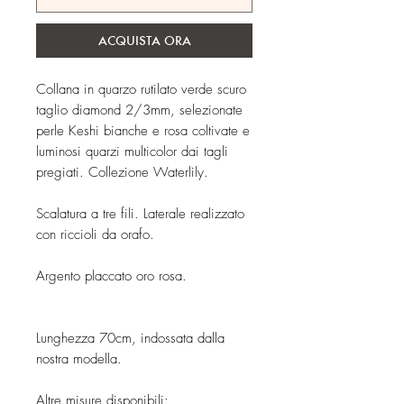
ACQUISTA ORA
Collana in quarzo rutilato verde scuro
taglio diamond 2/3mm, selezionate
perle Keshi bianche e rosa coltivate e
luminosi quarzi multicolor dai tagli
pregiati. Collezione Waterlily.
Scalatura a tre fili. Laterale realizzato
con riccioli da orafo.
Argento placcato oro rosa.
Lunghezza 70cm, indossata dalla
nostra modella.
Altre misure disponibili: