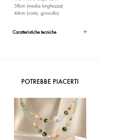
58cm (media lunghezza)
44cm (corta, girocollo)
Caratteristiche tecniche
Argento 925/°°, placcato oro rosa,
con esclusivo trattamento antiossidante.
Certificato di garanzia sui materiali.
Confezione regalo inclusa.
POTREBBE PIACERTI
Ogni gioiello è realizzato a mano con
l'inconfondibile precisione del Made in
Italy.