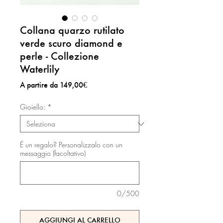
Collana quarzo rutilato
verde scuro diamond e
perle - Collezione
Waterlily
Prezzo
A partire da
149,00€
scontato
Gioiello:
*
É un regalo? Personalizzalo con un
messaggio (facoltativo)
0/500
AGGIUNGI AL CARRELLO